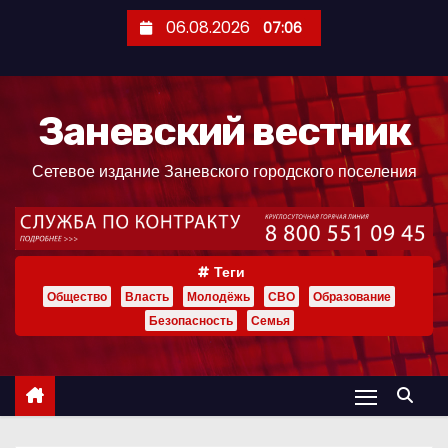
П
06.08.2026
07:06
е
р
е
Заневский вестник
й
т
Сетевое издание Заневского городского поселения
и
к
с
о
Теги
д
Общество
Власть
Молодёжь
СВО
Образование
е
Безопасность
Семья
р
ж
и
м