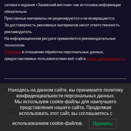
сетевого издания «Заневский вестник» как источника информации
обязательно.
Присланные материалы не рецензируются и не возвращаются.
За достоверность рекламных материалов несет ответственность
рекламодатель.
На информационном ресурсе применяются рекомендательные
технологии.
Политика
в отношении обработки персональных данных,
предоставляемых пользователями веб-сайта
www.zanevkasmi.ru
Находясь на данном сайте, вы принимаете политику
ЗАНЕВСКИЙ ВЕСТНИК 16+
конфиденциальности персональных данных.
Мы используем cookie-файлы для наилучшего
Сетевое издание Заневского городского
представления нашего сайта. Продолжая
использовать этот сайт, вы соглашаетесь с
поселения
использованием cookie-файлов.
Принять