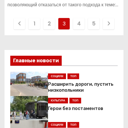
позволяющий отказаться от такого подхода к теме:…
П
1
2
3
4
5
а
г
и
Главные новости
н
СОЦИУМ
ТОП
а
Расширить дороги, пустить
низкопольники
ц
КУЛЬТУРА
ТОП
и
Герои без постаментов
я
СОЦИУМ
ТОП