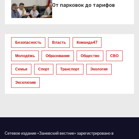
з
От парковок до тарифов
а
п
и
Безопасность
Власть
Команда47
с
Молодёжь
Образование
Общество
СВО
е
Семья
Спорт
Транспорт
Экология
й
Эксклюзив
Сетевое издание «Заневский вестник» зарегистрировано в