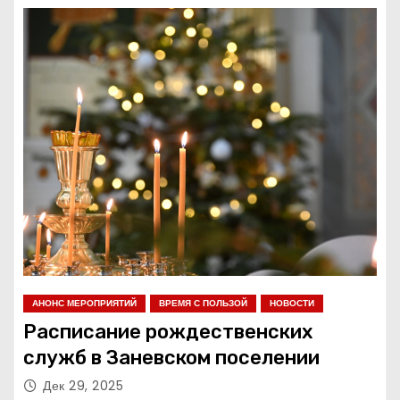
о
м
у
АНОНС МЕРОПРИЯТИЙ
ВРЕМЯ С ПОЛЬЗОЙ
НОВОСТИ
Расписание рождественских
служб в Заневском поселении
Дек 29, 2025