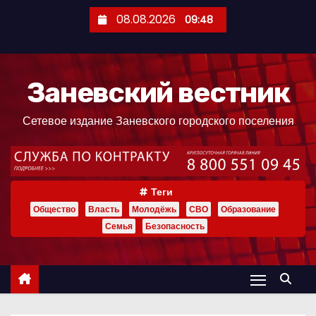
П
08.08.2026
09:48
е
р
е
Заневский вестник
й
т
Сетевое издание Заневского городского поселения
и
к
с
о
Теги
д
Общество
Власть
Молодёжь
СВО
Образование
е
Семья
Безопасность
р
ж
и
м