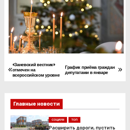
«Заневский вестник»
Н
График приёма граждан
отмечен на
депутатами в январе
всероссийском уровне
а
в
и
Главные новости
г
СОЦИУМ
ТОП
а
Расширить дороги, пустить