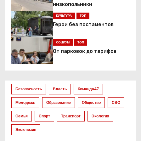
низкопольники
ц
КУЛЬТУРА
ТОП
и
Герои без постаментов
я
СОЦИУМ
ТОП
п
От парковок до тарифов
о
з
а
Безопасность
Власть
Команда47
п
Молодёжь
Образование
Общество
СВО
и
Семья
Спорт
Транспорт
Экология
с
Эксклюзив