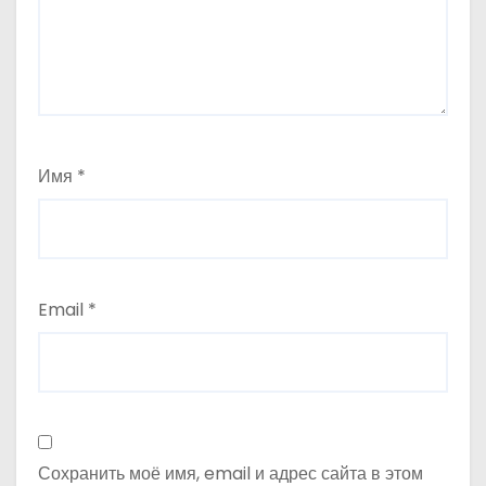
а
п
и
с
Имя
*
я
м
Email
*
Сохранить моё имя, email и адрес сайта в этом