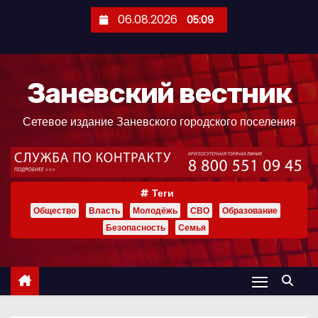
П
06.08.2026
05:09
е
р
е
Заневский вестник
й
т
Сетевое издание Заневского городского поселения
и
к
с
о
Теги
д
Общество
Власть
Молодёжь
СВО
Образование
е
Безопасность
Семья
р
ж
и
м