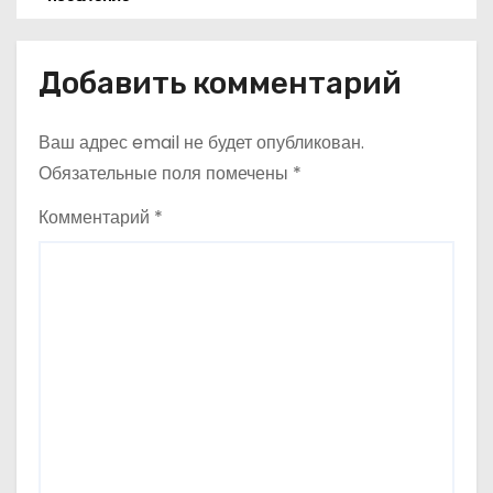
в
Добавить комментарий
и
г
Ваш адрес email не будет опубликован.
а
Обязательные поля помечены
*
ц
Комментарий
*
и
я
п
о
з