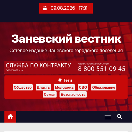
П
09.08.2026
17:31
е
р
е
Заневский вестник
й
т
Сетевое издание Заневского городского поселения
и
к
с
о
Теги
д
Общество
Власть
Молодёжь
СВО
Образование
е
Семья
Безопасность
р
ж
и
м