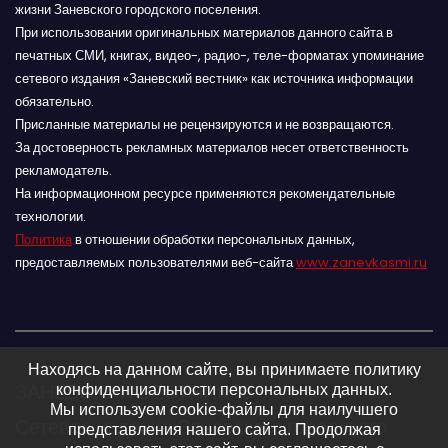
жизни Заневского городского поселения.
При использовании оригинальных материалов данного сайта в
печатных СМИ, книгах, видео-, радио-, теле-форматах упоминание
сетевого издания «Заневский вестник» как источника информации
обязательно.
Присланные материалы не рецензируются и не возвращаются.
За достоверность рекламных материалов несет ответственность
рекламодатель.
На информационном ресурсе применяются рекомендательные
технологии.
Политика
в отношении обработки персональных данных,
предоставляемых пользователями веб-сайта
www.zanevkasmi.ru
Находясь на данном сайте, вы принимаете политику
ЗАНЕВСКИЙ ВЕСТНИК 16+
конфиденциальности персональных данных.
Мы используем cookie-файлы для наилучшего
Сетевое издание Заневского городского
представления нашего сайта. Продолжая