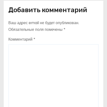
в
Добавить комментарий
и
г
Ваш адрес email не будет опубликован.
а
Обязательные поля помечены
*
ц
Комментарий
*
и
я
п
о
з
а