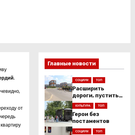
Главные новости
иву
ердий.
СОЦИУМ
ТОП
Расширить
чевидно,
дороги, пустить
низкопольники
КУЛЬТУРА
ТОП
ереходу от
Герои без
очередь
постаментов
 квартиру
СОЦИУМ
ТОП