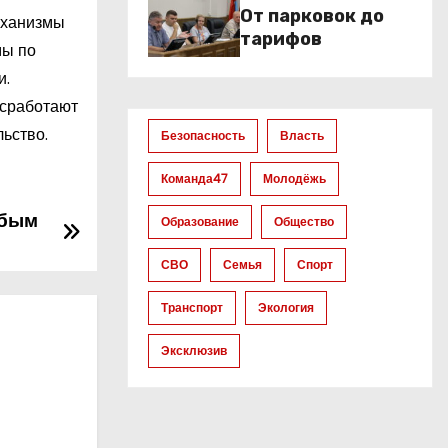
От парковок до
еханизмы
тарифов
мы по
и.
 сработают
льство.
Безопасность
Власть
Команда47
Молодёжь
обым
Образование
Общество
СВО
Семья
Спорт
Транспорт
Экология
Эксклюзив