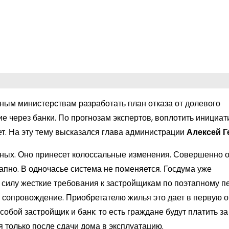
ым министерствам разработать план отказа от долевого
е через банки. По прогнозам экспертов, воплотить инициат
ет. На эту тему высказался глава администрации
Алексей Г
ных. Оно принесет колоссальные изменения. Совершенно о
апно. В одночасье система не поменяется. Госдума уже
в силу жесткие требования к застройщикам по поэтапному п
е сопровождение. Приобретателю жилья это дает в первую 
бой застройщик и банк: то есть граждане будут платить за
я только после сдачи дома в эксплуатацию.