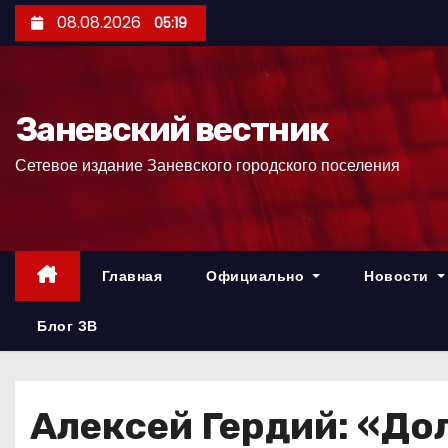
П
08.08.2026
05:19
е
р
е
Заневский вестник
й
т
Сетевое издание Заневского городского поселения
и
к
с
о
Главная
Официально
Новости
д
е
Блог ЗВ
р
ж
и
Алексей Гердий: «До
м