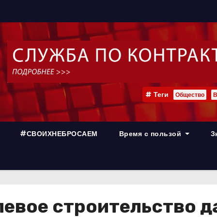
Теги
Общество
В
#СВОИХНЕБРОСАЕМ
Время с пользой
З
левое строительство д