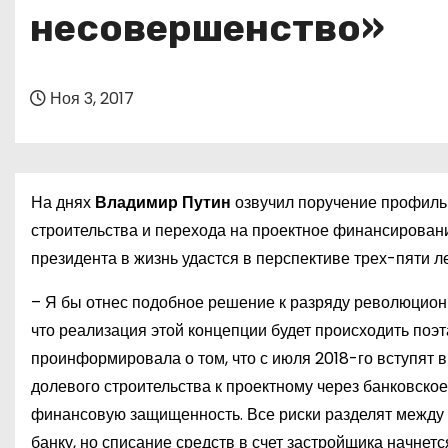
о
несовершенство»
м
у
Ноя 3, 2017
На днях
Владимир Путин
озвучил поручение профильн
строительства и перехода на проектное финансировани
президента в жизнь удастся в перспективе трех-пяти л
– Я бы отнес подобное решение к разряду революцион
что реализация этой концепции будет происходить поэт
проинформировала о том, что с июля 2018-го вступят 
долевого строительства к проектному через банковско
финансовую защищенность. Все риски разделят между со
банку, но списание средств в счет застройщика начнетс