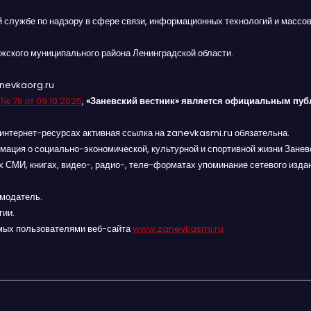
й службе по надзору в сфере связи, информационных технологий и массов
жского муниципального района Ленинградской области.
anevkaorg.ru
я
№ 78 от 09.10.2025
,
«Заневский вестник» является официальным пуб
интернет-ресурсах активная ссылка на zanevkasmi.ru обязательна.
мация о социально-экономической, культурной и спортивной жизни Заневс
 СМИ, книгах, видео-, радио-, теле-форматах упоминание сетевого изда
амодатель.
гии.
мых пользователями веб-сайта
www.zanevkasmi.ru