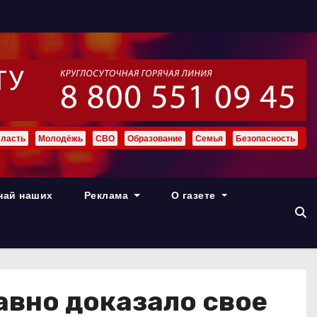
ласть
Молодёжь
СВО
Образование
Семья
Безопасность
най наших
Реклама
О газете
авно доказало свое