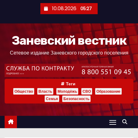
П
10.08.2026
05:27
е
р
е
Заневский вестник
й
т
Сетевое издание Заневского городского поселения
и
к
с
о
Теги
д
Общество
Власть
Молодёжь
СВО
Образование
е
Семья
Безопасность
р
ж
и
м