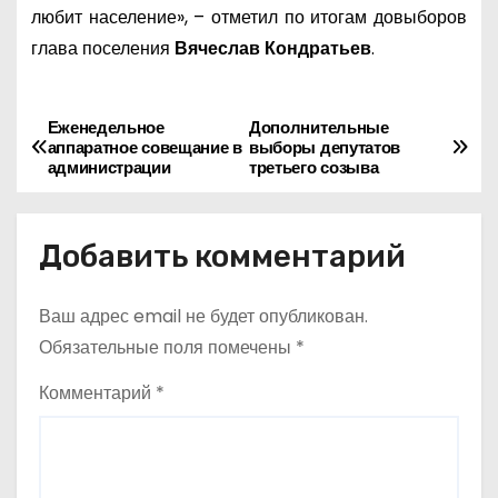
любит население», – отметил по итогам довыборов
глава поселения
Вячеслав Кондратьев
.
Еженедельное
Дополнительные
Н
аппаратное совещание в
выборы депутатов
администрации
третьего созыва
а
в
Добавить комментарий
и
Ваш адрес email не будет опубликован.
г
Обязательные поля помечены
*
а
Комментарий
*
ц
и