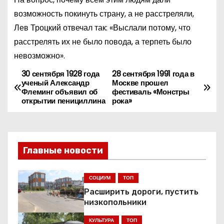
возможность покинуть страну, а не расстреляли,
Лев Троцкий отвечал так: «Выслали потому, что
расстрелять их не было повода, а терпеть было
невозможно».
30 сентября 1928 года
28 сентября 1991 года в
Н
ученый Александр
Москве прошел
Флеминг объявил об
фестиваль «Монстры
а
открытии пенициллина
рока»
в
и
Главные новости
г
СОЦИУМ
ТОП
а
Расширить дороги, пустить
ц
низкопольники
КУЛЬТУРА
ТОП