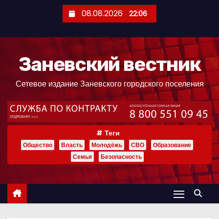
П
08.08.2026
22:06
е
р
е
Заневский вестник
й
т
Сетевое издание Заневского городского поселения
и
к
с
о
Теги
д
Общество
Власть
Молодёжь
СВО
Образование
е
Семья
Безопасность
р
ж
и
м