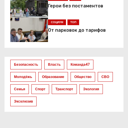
и
Герои без постаментов
я
СОЦИУМ
ТОП
п
От парковок до тарифов
о
з
а
Безопасность
Власть
Команда47
п
Молодёжь
Образование
Общество
СВО
и
Семья
Спорт
Транспорт
Экология
с
Эксклюзив
я
м