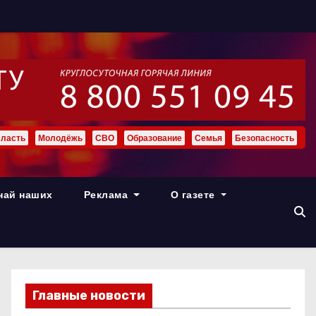
ласть
Молодёжь
СВО
Образование
Семья
Безопасность
най наших
Реклама
О газете
Главные новости