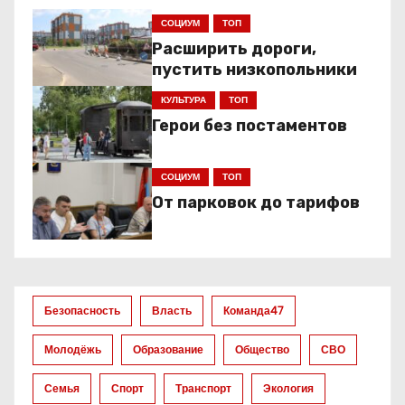
СОЦИУМ
ТОП
Расширить дороги,
пустить низкопольники
КУЛЬТУРА
ТОП
Герои без постаментов
СОЦИУМ
ТОП
От парковок до тарифов
Безопасность
Власть
Команда47
Молодёжь
Образование
Общество
СВО
Семья
Спорт
Транспорт
Экология