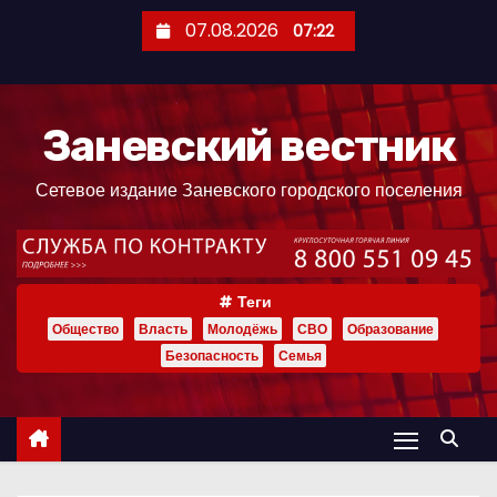
П
07.08.2026
07:22
е
р
е
Заневский вестник
й
т
Сетевое издание Заневского городского поселения
и
к
с
о
Теги
д
Общество
Власть
Молодёжь
СВО
Образование
е
Безопасность
Семья
р
ж
и
м