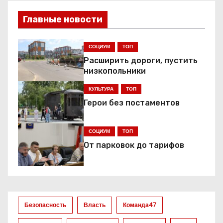
и
Главные новости
н
СОЦИУМ
ТОП
а
Расширить дороги, пустить
низкопольники
ц
КУЛЬТУРА
ТОП
и
Герои без постаментов
я
СОЦИУМ
ТОП
з
От парковок до тарифов
а
п
и
Безопасность
Власть
Команда47