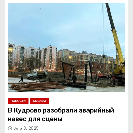
о
м
у
НОВОСТИ
СОЦИУМ
В Кудрово разобрали аварийный
навес для сцены
Апр 3, 2025