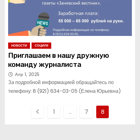
НОВОСТИ
СОЦИУМ
Приглашаем в нашу дружную
команду журналиста
Апр 1, 2025
За подробной информацией обращайтесь по
телефону: 8 (921) 634-03-05 (Елена Юрьевна)
П
1
…
7
8
а
г