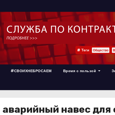
Теги
Общество
В
#СВОИХНЕБРОСАЕМ
Время с пользой
З
 аварийный навес для