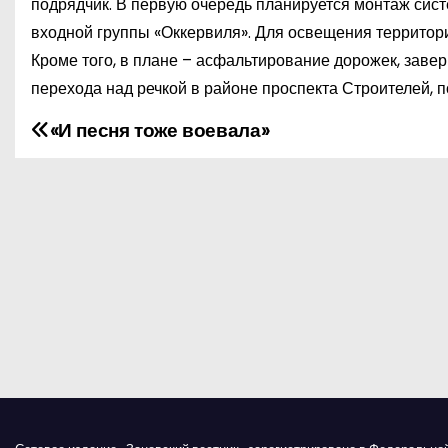
подрядчик. В первую очередь планируется монтаж си
входной группы «Оккервиля». Для освещения территори
Кроме того, в плане – асфальтирование дорожек, заве
перехода над речкой в районе проспекта Строителей, п
«И песня тоже воевала»
Н
а
в
и
г
а
ц
и