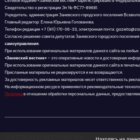
Сетевое издание «Заневский вестник» зарегистрировано в Федерально
я
Свидетельство о регистрации Эл № ФС77-89681.
Учредитель: администрация Заневского городского поселения Всеволо
п
Главный редактор: Елена Юрьевна Голованова.
Телефон редакции +7 (911) 170-06-33, электронная почта: gazeta@z
о
Согласно решению совета депутатов Заневского городского поселени
самоуправления
.
з
При использовании оригинальных материалов данного сайта на любых 
«Заневский вестник»
а
– это оперативные новости и достоверная инфор
При использовании оригинальных материалов данного сайта в печатных
п
Присланные материалы не рецензируются и не возвращаются.
За достоверность рекламных материалов несет ответственность рекл
и
На информационном ресурсе применяются рекомендательные техноло
Политика
в отношении обработки персональных данных, предоставляе
с
я
м
ЗАНЕВСКИЙ ВЕСТНИК 16+
Находясь на данно