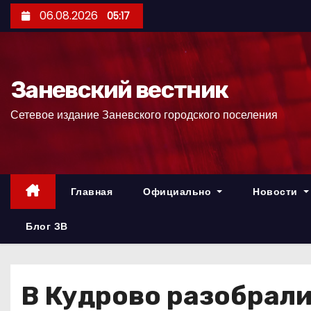
П
06.08.2026
05:17
е
р
е
Заневский вестник
й
т
Сетевое издание Заневского городского поселения
и
к
с
о
Главная
Официально
Новости
д
е
Блог ЗВ
р
ж
и
В Кудрово разобрали
м