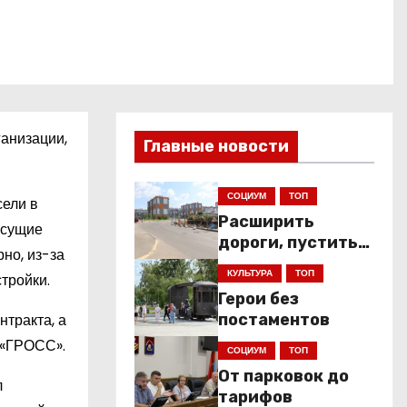
ганизации,
Главные новости
СОЦИУМ
ТОП
сели в
Расширить
есущие
дороги, пустить
но, из-за
низкопольники
КУЛЬТУРА
ТОП
тройки.
Герои без
нтракта, а
постаментов
 «ГРОСС».
СОЦИУМ
ТОП
От парковок до
л
тарифов