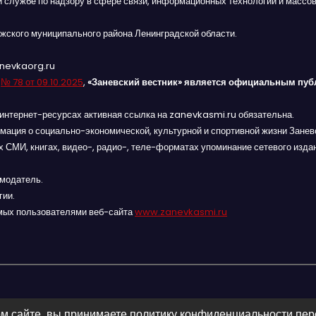
й службе по надзору в сфере связи, информационных технологий и массов
жского муниципального района Ленинградской области.
anevkaorg.ru
я
№ 78 от 09.10.2025
,
«Заневский вестник» является официальным пуб
интернет-ресурсах активная ссылка на zanevkasmi.ru обязательна.
мация о социально-экономической, культурной и спортивной жизни Заневс
 СМИ, книгах, видео-, радио-, теле-форматах упоминание сетевого изда
амодатель.
гии.
мых пользователями веб-сайта
www.zanevkasmi.ru
м сайте, вы принимаете политику конфиденциальности пе