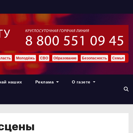
ласть
Молодёжь
СВО
Образование
Безопасность
Семья
най наших
Реклама
О газете
 сцены