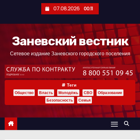
П
07.08.2026
00:11
е
р
е
Заневский вестник
й
т
Сетевое издание Заневского городского поселения
и
к
с
о
Теги
д
Общество
Власть
Молодёжь
СВО
Образование
е
Безопасность
Семья
р
ж
и
м