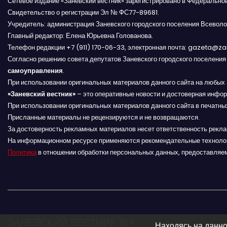
п
Сетевое издание «Заневский вестник» зарегистрировано в Федерально
Свидетельство о регистрации Эл № ФС77-89681.
о
Учредитель: администрация Заневского городского поселения Всеволо
Главный редактор: Елена Юрьевна Голованова.
з
Телефон редакции +7 (911) 170-06-33, электронная почта: gazeta@z
а
Согласно решению совета депутатов Заневского городского поселени
самоуправления
.
п
При использовании оригинальных материалов данного сайта на любых 
«Заневский вестник»
– это оперативные новости и достоверная инфор
и
При использовании оригинальных материалов данного сайта в печатных
Присланные материалы не рецензируются и не возвращаются.
с
За достоверность рекламных материалов несет ответственность рекл
На информационном ресурсе применяются рекомендательные техноло
я
Политика
в отношении обработки персональных данных, предоставляе
м
ЗАНЕВСКИЙ ВЕСТНИК 16+
Находясь на данно