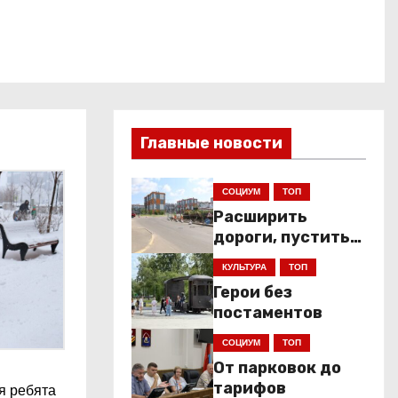
Главные новости
СОЦИУМ
ТОП
Расширить
дороги, пустить
низкопольники
КУЛЬТУРА
ТОП
Герои без
постаментов
СОЦИУМ
ТОП
От парковок до
тарифов
я ребята