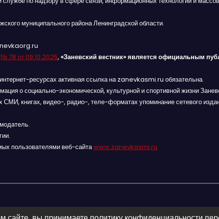
й службе по надзору в сфере связи, информационных технологий и массов
жского муниципального района Ленинградской области.
anevkaorg.ru
я
№ 78 от 09.10.2025
,
«Заневский вестник» является официальным пуб
интернет-ресурсах активная ссылка на zanevkasmi.ru обязательна.
мация о социально-экономической, культурной и спортивной жизни Заневс
 СМИ, книгах, видео-, радио-, теле-форматах упоминание сетевого изда
амодатель.
гии.
мых пользователями веб-сайта
www.zanevkasmi.ru
м сайте, вы принимаете политику конфиденциальности пе