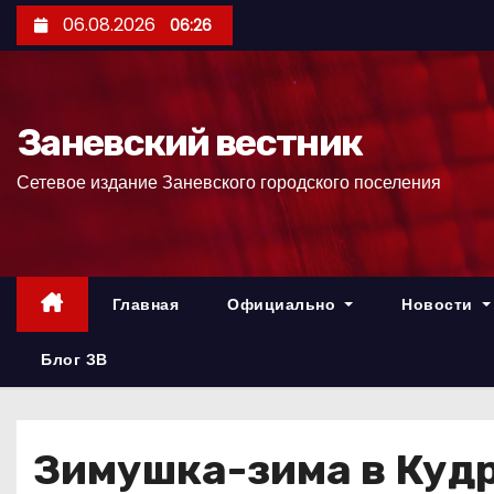
П
06.08.2026
06:26
е
р
е
Заневский вестник
й
т
Сетевое издание Заневского городского поселения
и
к
с
о
Главная
Официально
Новости
д
е
Блог ЗВ
р
ж
и
Зимушка-зима в Куд
м