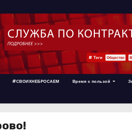
Теги
Общество
В
#СВОИХНЕБРОСАЕМ
Время с пользой
З
рово!