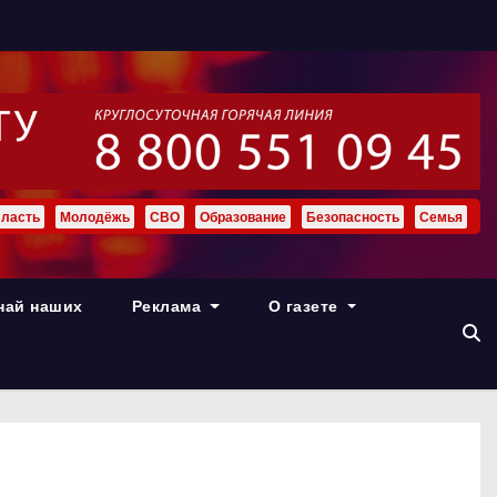
ласть
Молодёжь
СВО
Образование
Безопасность
Семья
най наших
Реклама
О газете