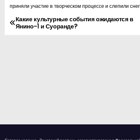
приняли участие в творческом процессе и слепили снег
Какие культурные события ожидаются в
Н
Янино-1 и Суоранде?
а
в
и
г
а
ц
и
я