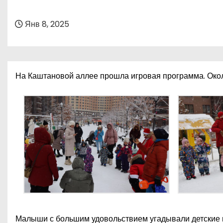
о
м
Янв 8, 2025
у
На Каштановой аллее прошла игровая программа. Около 
Малыши с большим удовольствием угадывали детские п