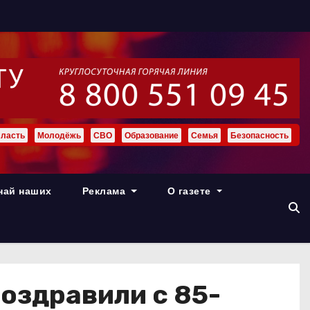
ласть
Молодёжь
СВО
Образование
Семья
Безопасность
най наших
Реклама
О газете
оздравили с 85-