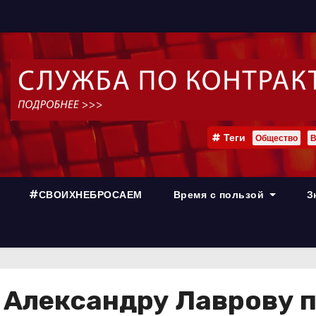
Теги
Общество
В
#СВОИХНЕБРОСАЕМ
Время с пользой
З
Александру Лаврову п