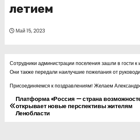
о
летием
м
у
Май 15, 2023
Сотрудники администрации поселения зашли в гости к 
Они также передали наилучшие пожелания от руководи
Присоединяемся к поздравлениям! Желаем Александре 
Платформа «Россия — страна возможност
Н
открывает новые перспективы жителям
а
Ленобласти
в