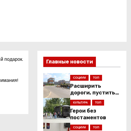
й подарок.
Главные новости
СОЦИУМ
ТОП
нимания!
Расширить
дороги, пустить
низкопольники
КУЛЬТУРА
ТОП
Герои без
постаментов
СОЦИУМ
ТОП