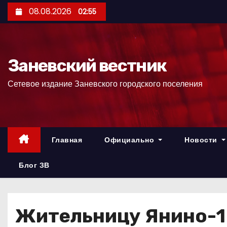
П
08.08.2026
02:55
е
р
е
Заневский вестник
й
т
Сетевое издание Заневского городского поселения
и
к
с
о
Главная
Официально
Новости
д
е
Блог ЗВ
р
ж
и
Жительницу Янино-1 
м