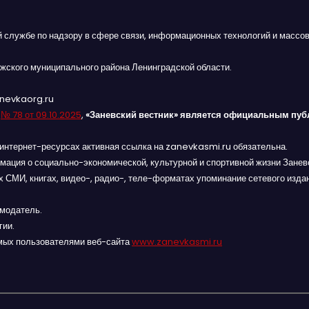
й службе по надзору в сфере связи, информационных технологий и массов
жского муниципального района Ленинградской области.
anevkaorg.ru
я
№ 78 от 09.10.2025
,
«Заневский вестник» является официальным пуб
интернет-ресурсах активная ссылка на zanevkasmi.ru обязательна.
мация о социально-экономической, культурной и спортивной жизни Заневс
 СМИ, книгах, видео-, радио-, теле-форматах упоминание сетевого изда
амодатель.
гии.
мых пользователями веб-сайта
www.zanevkasmi.ru