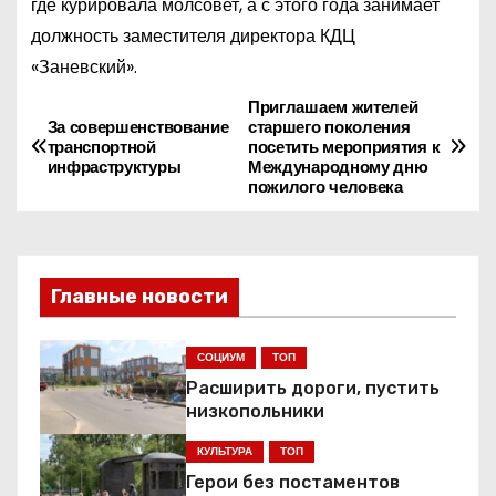
где курировала молсовет, а с этого года занимает
должность заместителя директора КДЦ
«Заневский».
Приглашаем жителей
Н
За совершенствование
старшего поколения
транспортной
посетить мероприятия к
а
инфраструктуры
Международному дню
пожилого человека
в
и
Главные новости
г
а
СОЦИУМ
ТОП
Расширить дороги, пустить
ц
низкопольники
и
КУЛЬТУРА
ТОП
я
Герои без постаментов