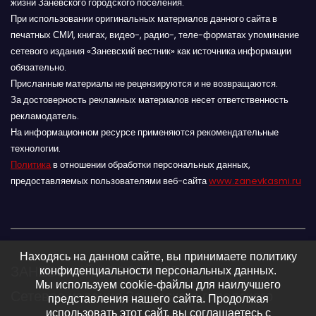
жизни Заневского городского поселения.
При использовании оригинальных материалов данного сайта в
печатных СМИ, книгах, видео-, радио-, теле-форматах упоминание
сетевого издания «Заневский вестник» как источника информации
обязательно.
Присланные материалы не рецензируются и не возвращаются.
За достоверность рекламных материалов несет ответственность
рекламодатель.
На информационном ресурсе применяются рекомендательные
технологии.
Политика
в отношении обработки персональных данных,
предоставляемых пользователями веб-сайта
www.zanevkasmi.ru
Находясь на данном сайте, вы принимаете политику
ЗАНЕВСКИЙ ВЕСТНИК 16+
конфиденциальности персональных данных.
Мы используем cookie-файлы для наилучшего
Сетевое издание Заневского городского
представления нашего сайта. Продолжая
использовать этот сайт, вы соглашаетесь с