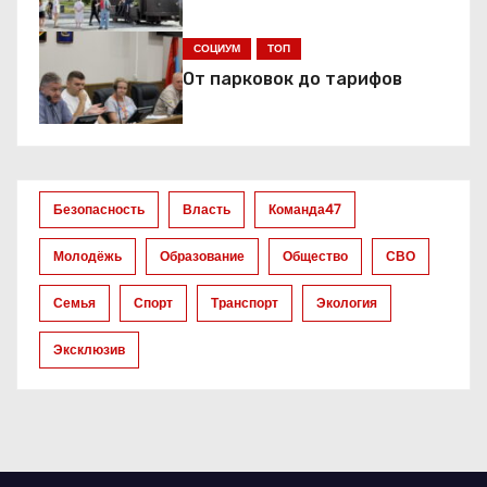
п
СОЦИУМ
ТОП
о
От парковок до тарифов
з
а
Безопасность
Власть
Команда47
п
Молодёжь
Образование
Общество
СВО
и
Семья
Спорт
Транспорт
Экология
с
Эксклюзив
я
м