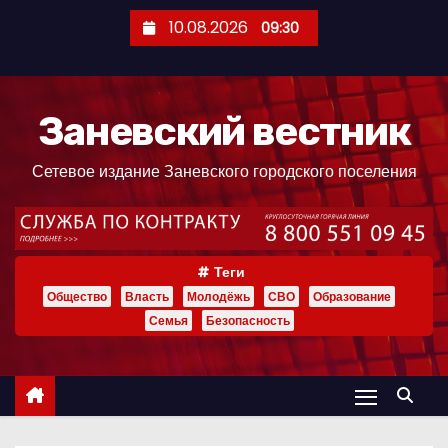
П
10.08.2026
09:30
е
р
е
Заневский вестник
й
т
Сетевое издание Заневского городского поселения
и
к
с
о
Теги
д
Общество
Власть
Молодёжь
СВО
Образование
е
Семья
Безопасность
р
ж
и
м