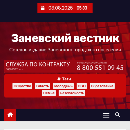
П
08.08.2026
05:33
е
р
е
Заневский вестник
й
т
Сетевое издание Заневского городского поселения
и
к
с
о
Теги
д
Общество
Власть
Молодёжь
СВО
Образование
е
Семья
Безопасность
р
ж
и
м