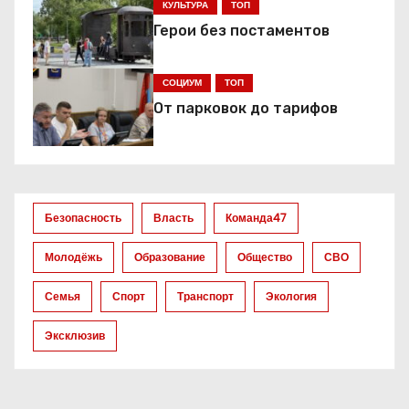
КУЛЬТУРА
ТОП
и
Герои без постаментов
я
СОЦИУМ
ТОП
п
От парковок до тарифов
о
з
а
Безопасность
Власть
Команда47
п
Молодёжь
Образование
Общество
СВО
и
Семья
Спорт
Транспорт
Экология
с
Эксклюзив
я
м