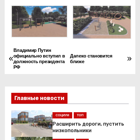
Владимир Путин
Н
официально вступил в
Далеко становится
должность президента
ближе
а
РФ
в
и
Главные новости
г
СОЦИУМ
ТОП
а
Расширить дороги, пустить
ц
низкопольники