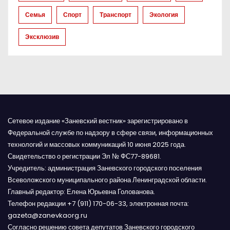
и
Семья
Спорт
Транспорт
Экология
с
Эксклюзив
я
м
Сетевое издание «Заневский вестник» зарегистрировано в
Федеральной службе по надзору в сфере связи, информационных
технологий и массовых коммуникаций 10 июня 2025 года.
Свидетельство о регистрации Эл № ФС77-89681.
Учредитель: администрация Заневского городского поселения
Всеволожского муниципального района Ленинградской области.
Главный редактор: Елена Юрьевна Голованова.
Телефон редакции +7 (911) 170-06-33, электронная почта:
gazeta@zanevkaorg.ru
Согласно решению совета депутатов Заневского городского