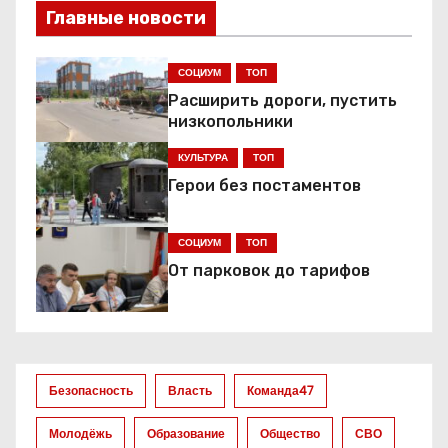
и
Главные новости
г
СОЦИУМ
ТОП
а
Расширить дороги, пустить
низкопольники
ц
КУЛЬТУРА
ТОП
и
Герои без постаментов
я
СОЦИУМ
ТОП
п
От парковок до тарифов
о
з
а
Безопасность
Власть
Команда47
п
Молодёжь
Образование
Общество
СВО