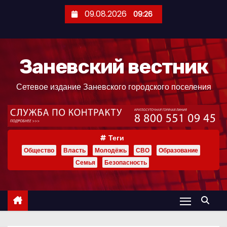
П
09.08.2026
09:26
е
р
е
Заневский вестник
й
т
Сетевое издание Заневского городского поселения
и
к
с
о
Теги
д
Общество
Власть
Молодёжь
СВО
Образование
е
Семья
Безопасность
р
ж
и
м