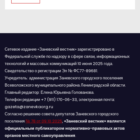
я
м
Сетевое издание «Заневский вестник» зарегистрировано в
Федеральной службе по надзору в сфере связи, информационных
технологий и массовых коммуникаций 10 июня 2025 года.
Свидетельство о регистрации Эл № ФС77-89681.
Учредитель: администрация Заневского городского поселения
Всеволожского муниципального района Ленинградской области.
Главный редактор: Елена Юрьевна Голованова.
Телефон редакции +7 (911) 170-06-33, электронная почта:
gazeta@zanevkaorg.ru
Согласно решению совета депутатов Заневского городского
поселения
№ 78 от 09.10.2025
,
«Заневский вестник» является
официальным публикатором нормативно-правовых актов
органов местного самоуправления
.