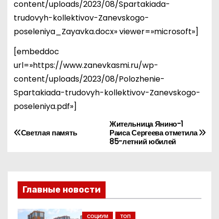
content/uploads/2023/08/Spartakiada-
trudovyh-kollektivov-Zanevskogo-
poseleniya_Zayavka.docx» viewer=»microsoft»]
[embeddoc
url=»https://www.zanevkasmi.ru/wp-
content/uploads/2023/08/Polozhenie-
Spartakiada-trudovyh-kollektivov-Zanevskogo-
poseleniya.pdf»]
Жительница Янино-1
Н
Светлая память
Раиса Сергеева отметила
85-летний юбилей
а
в
и
Главные новости
г
СОЦИУМ
ТОП