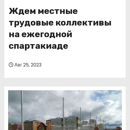
о
Ждем местные
м
у
трудовые коллективы
на ежегодной
спартакиаде
Авг 25, 2023