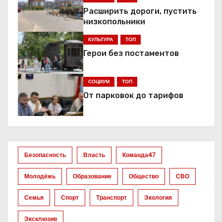
а
Расширить дороги, пустить
низкопольники
ц
КУЛЬТУРА
ТОП
и
Герои без постаментов
я
СОЦИУМ
ТОП
п
От парковок до тарифов
о
з
а
Безопасность
Власть
Команда47
п
Молодёжь
Образование
Общество
СВО
и
Семья
Спорт
Транспорт
Экология
с
Эксклюзив