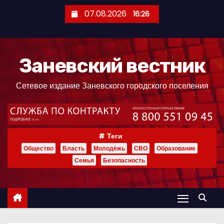
П
07.08.2026
16:26
е
р
е
Заневский вестник
й
т
Сетевое издание Заневского городского поселения
и
к
с
о
Теги
д
Общество
Власть
Молодёжь
СВО
Образование
е
Семья
Безопасность
р
ж
и
м