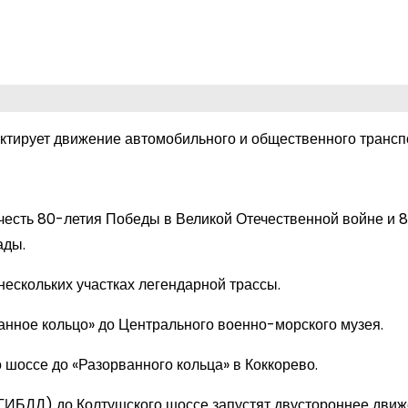
тирует движение автомобильного и общественного трансп
честь 80-летия Победы в Великой Отечественной войне и 8
ады.
нескольких участках легендарной трассы.
ванное кольцо» до Центрального военно-морского музея.
о шоссе до «Разорванного кольца» в Коккорево.
т ГИБДД) до Колтушского шоссе запустят двустороннее движ