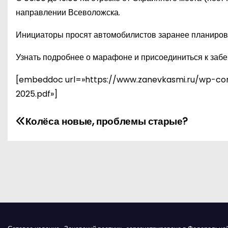
направлении Всеволожска.
Инициаторы просят автомобилистов заранее планиров
Узнать подробнее о марафоне и присоединиться к забе
[embeddoc url=»https://www.zanevkasmi.ru/wp-co
2025.pdf»]
Н
Колёса новые, проблемы старые?
а
в
и
г
а