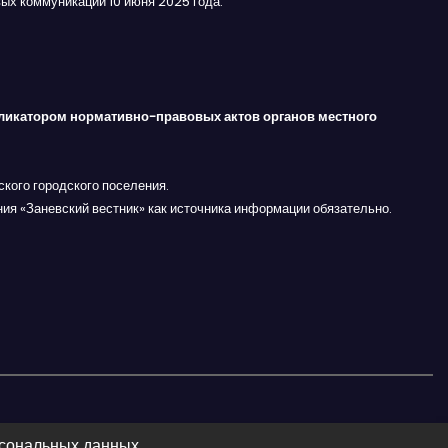
ых коммуникаций 10 июня 2025 года.
ликатором нормативно-правовых актов органов местного
кого городского поселения.
ния «Заневский вестник» как источника информации обязательно.
рсональных данных.