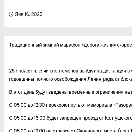
о
м
Янв 16, 2025
у
Традиционный зимний марафон «Дорога жизни» скоррек
26 января тысячи спортсменов выйдут на дистанции в 
годовщины полного освобождения Ленинграда от блок
В этот день будут введены временные ограничения на 
С 05:00 до 12:30 перекроют путь от мемориала «Разор
С 05:00 до 16:00 будет запрещен проезд от Колтушског
С 05:00 до 19:00 на отрезке от Окраинного моста (пос