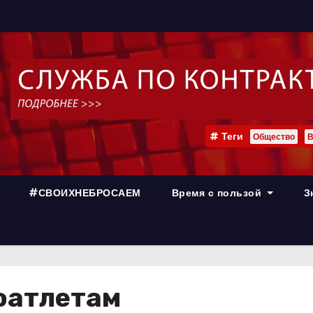
Теги
Общество
В
#СВОИХНЕБРОСАЕМ
Время с пользой
З
оатлетам