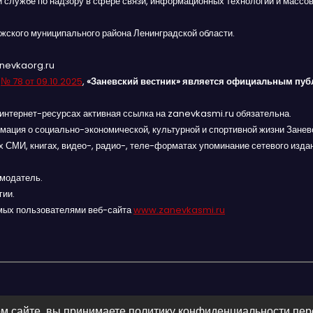
й службе по надзору в сфере связи, информационных технологий и массов
жского муниципального района Ленинградской области.
anevkaorg.ru
я
№ 78 от 09.10.2025
,
«Заневский вестник» является официальным пуб
интернет-ресурсах активная ссылка на zanevkasmi.ru обязательна.
мация о социально-экономической, культурной и спортивной жизни Заневс
 СМИ, книгах, видео-, радио-, теле-форматах упоминание сетевого изда
амодатель.
гии.
мых пользователями веб-сайта
www.zanevkasmi.ru
м сайте, вы принимаете политику конфиденциальности пе