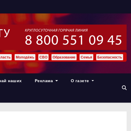
ласть
Молодёжь
СВО
Образование
Семья
Безопасность
най наших
Реклама
О газете