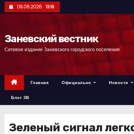
П
09.08.2026
13:19
е
р
е
Заневский вестник
й
т
Сетевое издание Заневского городского поселения
и
к
с
о
Главная
Официально
Новости
д
е
Блог ЗВ
р
ж
и
Зеленый сигнал легк
м