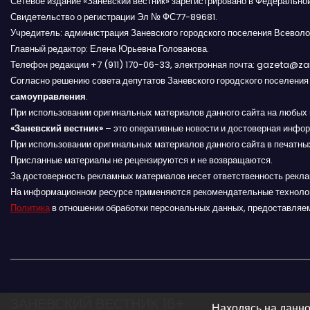
Сетевое издание «Заневский вестник» зарегистрировано в Федерально
Свидетельство о регистрации Эл № ФС77-89681.
ц
Учредитель: администрация Заневского городского поселения Всеволо
Главный редактор: Елена Юрьевна Голованова.
и
Телефон редакции +7 (911) 170-06-33, электронная почта: gazeta@z
я
Согласно решению совета депутатов Заневского городского поселени
самоуправления
.
п
При использовании оригинальных материалов данного сайта на любых 
«Заневский вестник»
– это оперативные новости и достоверная инфор
о
При использовании оригинальных материалов данного сайта в печатных
Присланные материалы не рецензируются и не возвращаются.
з
За достоверность рекламных материалов несет ответственность рекл
На информационном ресурсе применяются рекомендательные техноло
а
Политика
в отношении обработки персональных данных, предоставляе
п
и
с
ЗАНЕВСКИЙ ВЕСТНИК 16+
Находясь на данно