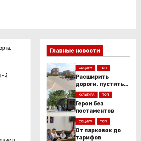
орта.
Главные новости
СОЦИУМ
ТОП
1-й
Расширить
дороги, пустить
низкопольники
КУЛЬТУРА
ТОП
Герои без
постаментов
СОЦИУМ
ТОП
От парковок до
тарифов
ение в