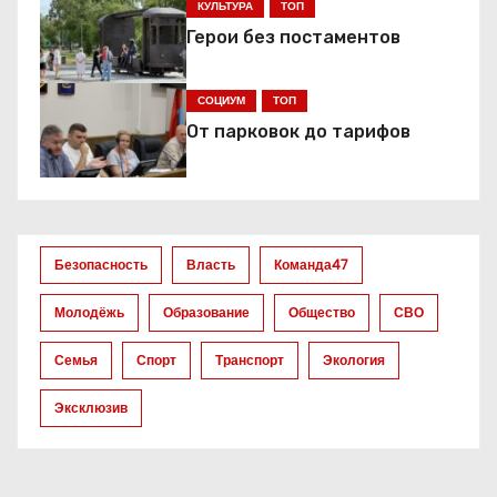
КУЛЬТУРА
ТОП
и
Герои без постаментов
я
СОЦИУМ
ТОП
п
От парковок до тарифов
о
з
а
Безопасность
Власть
Команда47
п
Молодёжь
Образование
Общество
СВО
и
Семья
Спорт
Транспорт
Экология
с
Эксклюзив
я