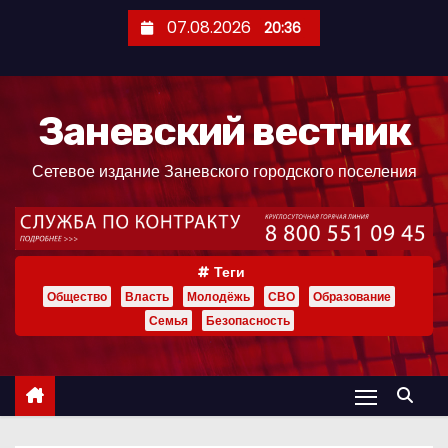
П
07.08.2026
20:36
е
р
е
Заневский вестник
й
т
Сетевое издание Заневского городского поселения
и
к
с
о
Теги
д
Общество
Власть
Молодёжь
СВО
Образование
е
Семья
Безопасность
р
ж
и
м