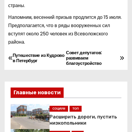
страны.
Напомним, весенний призыв продлится до 15 июля.
Предполагается, что в ряды вооруженных сил
вступят около 250 человек из Всеволожского
района.
Совет депутатов:
Н
Путешествие из Кудрово
развиваем
в Петербург
благоустройство
а
в
и
Главные новости
г
СОЦИУМ
ТОП
а
Расширить дороги, пустить
низкопольники
ц