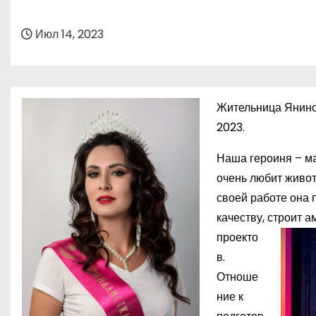
о
м
Июл 14, 2023
у
Жительница Янино
2023.
Наша героиня – ма
очень любит живот
своей работе она 
качеству, строит 
проекто
в.
Отноше
ние к