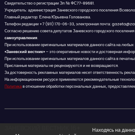
Свидетельство о регистрации Эл № ФС77-89681.
г
Учредитель: администрация Заневского городского поселения Всеволо
Главный редактор: Елена Юрьевна Голованова.
а
Телефон редакции +7 (911) 170-06-33, электронная почта: gazeta@z
Согласно решению совета депутатов Заневского городского поселени
ц
самоуправления
.
и
При использовании оригинальных материалов данного сайта на любых 
«Заневский вестник»
– это оперативные новости и достоверная инфор
я
При использовании оригинальных материалов данного сайта в печатных
Присланные материалы не рецензируются и не возвращаются.
п
За достоверность рекламных материалов несет ответственность рекл
На информационном ресурсе применяются рекомендательные техноло
о
Политика
в отношении обработки персональных данных, предоставляе
з
а
п
ЗАНЕВСКИЙ ВЕСТНИК 16+
Находясь на данно