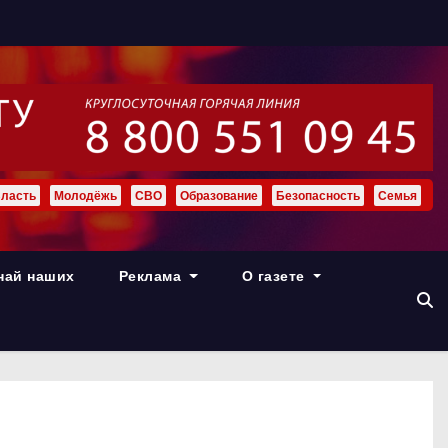
ласть
Молодёжь
СВО
Образование
Безопасность
Семья
най наших
Реклама
О газете