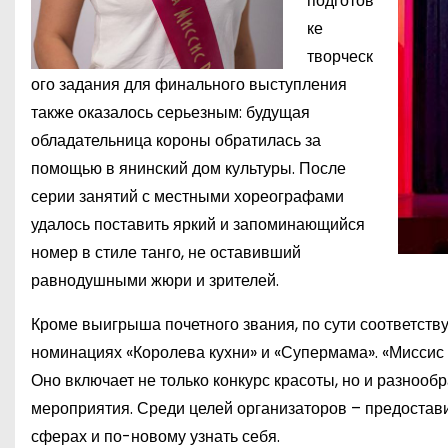
подготов
ке
творческ
ого задания для финального выступления
также оказалось серьезным: будущая
обладательница короны обратилась за
помощью в янинский дом культуры. После
серии занятий с местными хореографами
удалось поставить яркий и запоминающийся
номер в стиле танго, не оставивший
равнодушными жюри и зрителей.
Кроме выигрыша почетного звания, по сути соответств
номинациях «Королева кухни» и «Супермама». «Мисси
Оно включает не только конкурс красоты, но и разноо
мероприятия. Среди целей организаторов – предостав
сферах и по-новому узнать себя.