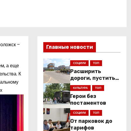
воложск –
Главные новости
СОЦИУМ
ТОП
ем, а еще
Расширить
льства. К
дороги, пустить
мальному
низкопольники
КУЛЬТУРА
ТОП
х
Герои без
постаментов
СОЦИУМ
ТОП
От парковок до
тарифов