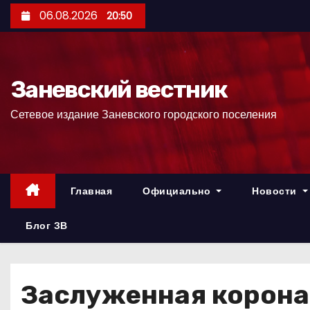
П
06.08.2026
20:50
е
р
е
Заневский вестник
й
т
Сетевое издание Заневского городского поселения
и
к
с
о
Главная
Официально
Новости
д
е
Блог ЗВ
р
ж
и
Заслуженная корона
м