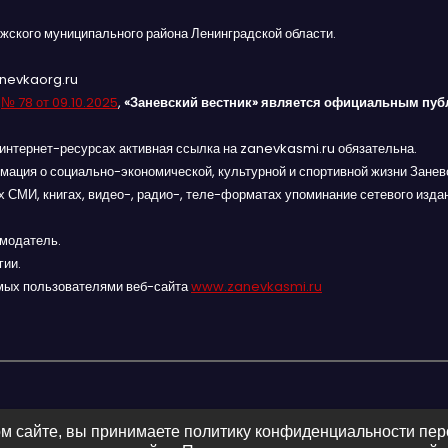
жского муниципального района Ленинградской области.
anevkaorg.ru
я
№ 78 от 09.10.2025
,
«Заневский вестник» является официальным пуб
интернет-ресурсах активная ссылка на zanevkasmi.ru обязательна.
мация о социально-экономической, культурной и спортивной жизни Заневс
 СМИ, книгах, видео-, радио-, теле-форматах упоминание сетевого изда
амодатель.
гии.
мых пользователями веб-сайта
www.zanevkasmi.ru
м сайте, вы принимаете политику конфиденциальности пе