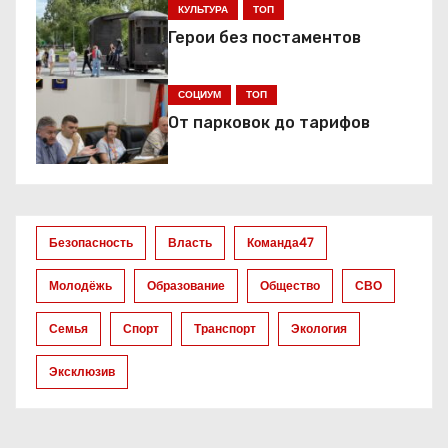
КУЛЬТУРА
ТОП
и
Герои без постаментов
я
СОЦИУМ
ТОП
п
От парковок до тарифов
о
з
а
Безопасность
Власть
Команда47
п
Молодёжь
Образование
Общество
СВО
и
Семья
Спорт
Транспорт
Экология
с
Эксклюзив
я
м