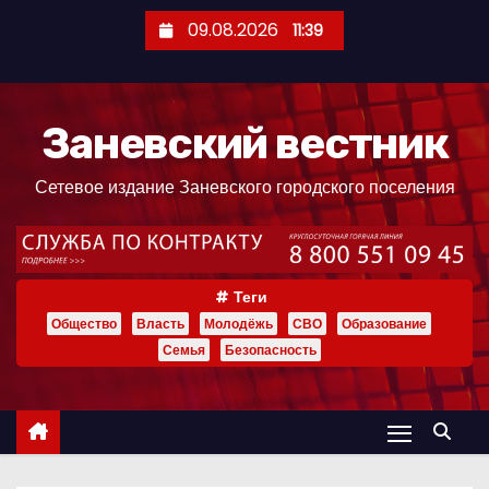
П
09.08.2026
11:39
е
р
е
Заневский вестник
й
т
Сетевое издание Заневского городского поселения
и
к
с
о
Теги
д
Общество
Власть
Молодёжь
СВО
Образование
е
Семья
Безопасность
р
ж
и
м