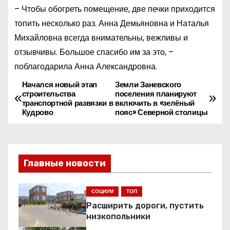
– Чтобы обогреть помещение, две печки приходится
топить несколько раз. Анна Демьяновна и Наталья
Михайловна всегда внимательны, вежливы и
отзывчивы. Большое спасибо им за это, –
поблагодарила Анна Александровна.
Начался новый этап
Земли Заневского
Н
строительства
поселения планируют
транспортной развязки в
включить в «зелёный
а
Кудрово
пояс» Северной столицы
в
и
Главные новости
г
СОЦИУМ
ТОП
а
Расширить дороги, пустить
ц
низкопольники