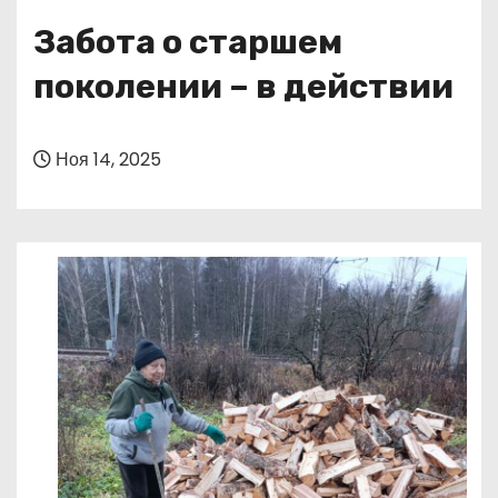
о
Забота о старшем
м
у
поколении – в действии
Ноя 14, 2025