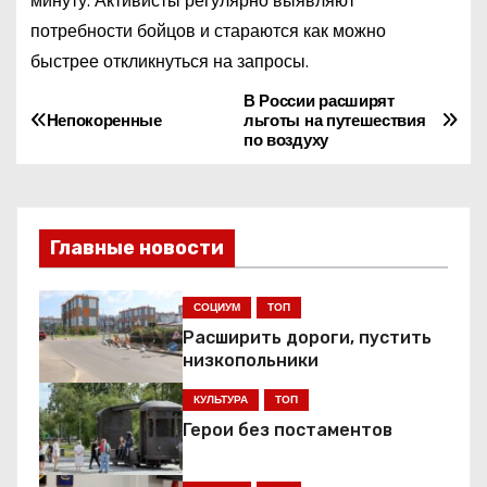
минуту. Активисты регулярно выявляют
потребности бойцов и стараются как можно
быстрее откликнуться на запросы.
В России расширят
Н
Непокоренные
льготы на путешествия
по воздуху
а
в
и
Главные новости
г
СОЦИУМ
ТОП
а
Расширить дороги, пустить
низкопольники
ц
КУЛЬТУРА
ТОП
и
Герои без постаментов
я