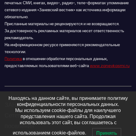
печатных СМИ, книгах, видео-, радио-, теле-форматах упоминание
сетевого издания «Заневский вестник» как источника информации
обязательно.
Присланные материалы не рецензируются и не возвращаются.
За достоверность рекламных материалов несет ответственность
рекламодатель.
На информационном ресурсе применяются рекомендательные
технологии.
Политика
в отношении обработки персональных данных,
предоставляемых пользователями веб-сайта
www.zanevkasmi.ru
Находясь на данном сайте, вы принимаете политику
ЗАНЕВСКИЙ ВЕСТНИК 16+
конфиденциальности персональных данных.
Мы используем cookie-файлы для наилучшего
Сетевое издание Заневского городского
представления нашего сайта. Продолжая
использовать этот сайт, вы соглашаетесь с
поселения
использованием cookie-файлов.
Принять