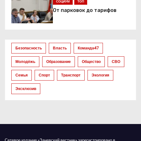
СОЦИУМ
ТОП
п
От парковок до тарифов
о
з
а
Безопасность
Власть
Команда47
п
Молодёжь
Образование
Общество
СВО
и
Семья
Спорт
Транспорт
Экология
с
Эксклюзив
я
м
Сетевое издание «Заневский вестник» зарегистрировано в