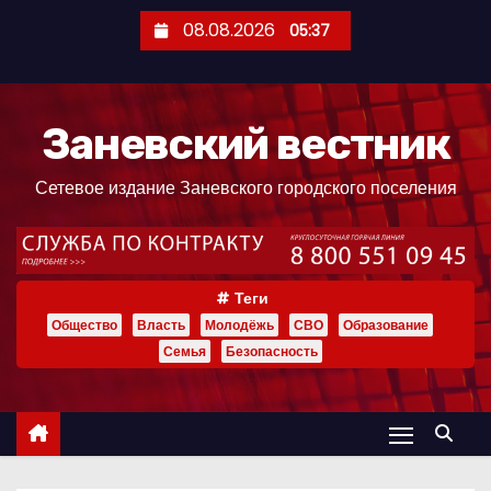
П
08.08.2026
05:37
е
р
е
Заневский вестник
й
т
Сетевое издание Заневского городского поселения
и
к
с
о
Теги
д
Общество
Власть
Молодёжь
СВО
Образование
е
Семья
Безопасность
р
ж
и
м