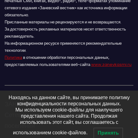
печатных СМИ, книгах, видео-, радио-, теле-форматах упоминание
сетевого издания «Заневский вестник» как источника информации
обязательно.
Присланные материалы не рецензируются и не возвращаются.
За достоверность рекламных материалов несет ответственность
рекламодатель.
На информационном ресурсе применяются рекомендательные
технологии.
Политика
в отношении обработки персональных данных,
предоставляемых пользователями веб-сайта
www.zanevkasmi.ru
Находясь на данном сайте, вы принимаете политику
ЗАНЕВСКИЙ ВЕСТНИК 16+
конфиденциальности персональных данных.
Мы используем cookie-файлы для наилучшего
Сетевое издание Заневского городского
представления нашего сайта. Продолжая
использовать этот сайт, вы соглашаетесь с
поселения
использованием cookie-файлов.
Принять