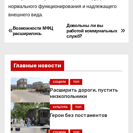
нормального функционирования и надлежащего
внешнего вида.
Довольны ли вы
Н
Возможности МФЦ
работой коммунальных
расширились
служб?
а
в
и
Главные новости
г
СОЦИУМ
ТОП
а
Расширить дороги, пустить
низкопольники
ц
КУЛЬТУРА
ТОП
и
Герои без постаментов
я
СОЦИУМ
ТОП