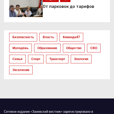
п
От парковок до тарифов
о
з
а
Безопасность
Власть
Команда47
п
Молодёжь
Образование
Общество
СВО
и
Семья
Спорт
Транспорт
Экология
с
Эксклюзив
я
м
Сетевое издание «Заневский вестник» зарегистрировано в