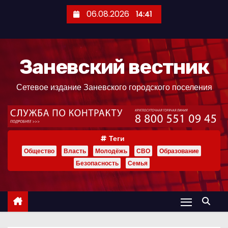
П
06.08.2026
14:41
е
р
е
Заневский вестник
й
т
Сетевое издание Заневского городского поселения
и
к
с
о
Теги
д
Общество
Власть
Молодёжь
СВО
Образование
е
Безопасность
Семья
р
ж
и
м