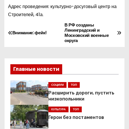
Адрес проведения: культурно-досуговый центр на
Строителей, 41а.
В РФ созданы
Н
Ленинградский и
Внимание: фейк!
Московский военные
а
округа
в
и
Главные новости
г
СОЦИУМ
ТОП
а
Расширить дороги, пустить
ц
низкопольники
КУЛЬТУРА
ТОП
и
Герои без постаментов
я