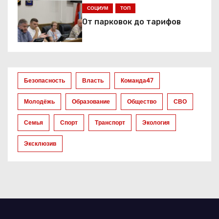
СОЦИУМ
ТОП
п
От парковок до тарифов
о
з
а
Безопасность
Власть
Команда47
п
Молодёжь
Образование
Общество
СВО
и
Семья
Спорт
Транспорт
Экология
с
Эксклюзив
я
м