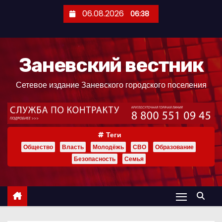
П
06.08.2026
06:38
е
р
е
Заневский вестник
й
т
Сетевое издание Заневского городского поселения
и
к
с
о
Теги
д
Общество
Власть
Молодёжь
СВО
Образование
е
Безопасность
Семья
р
ж
и
м