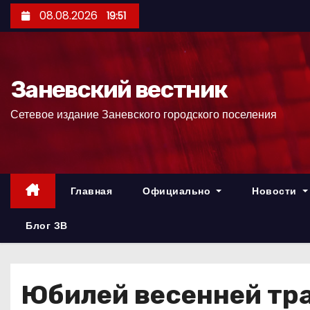
П
08.08.2026
19:51
е
р
е
Заневский вестник
й
т
Сетевое издание Заневского городского поселения
и
к
с
о
Главная
Официально
Новости
д
е
Блог ЗВ
р
ж
и
Юбилей весенней тр
м