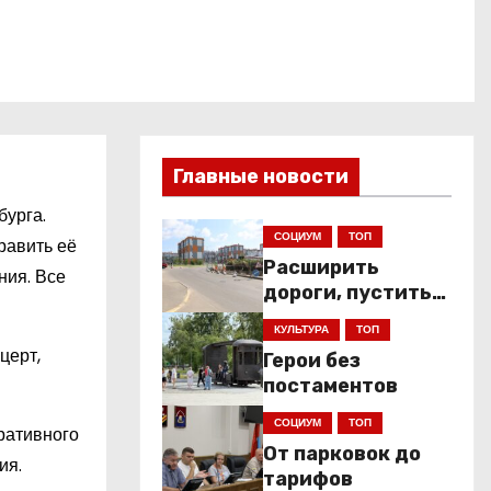
Главные новости
бурга.
СОЦИУМ
ТОП
равить её
Расширить
ния. Все
дороги, пустить
низкопольники
КУЛЬТУРА
ТОП
церт,
Герои без
постаментов
СОЦИУМ
ТОП
ративного
От парковок до
ия.
тарифов