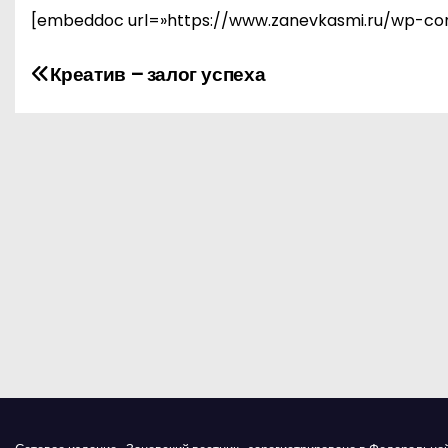
[embeddoc url=»https://www.zanevkasmi.ru/wp-con
Н
Креатив – залог успеха
а
в
и
г
а
ц
и
я