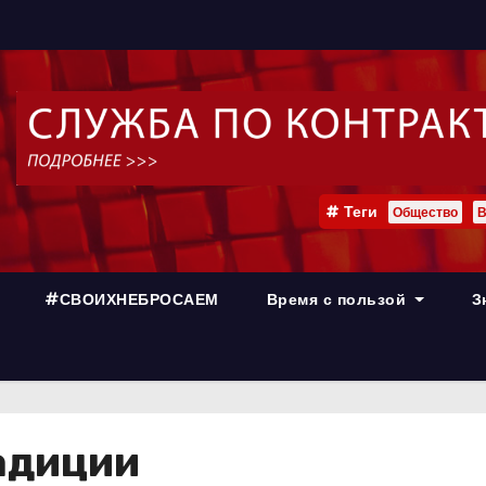
Теги
Общество
В
#СВОИХНЕБРОСАЕМ
Время с пользой
З
адиции