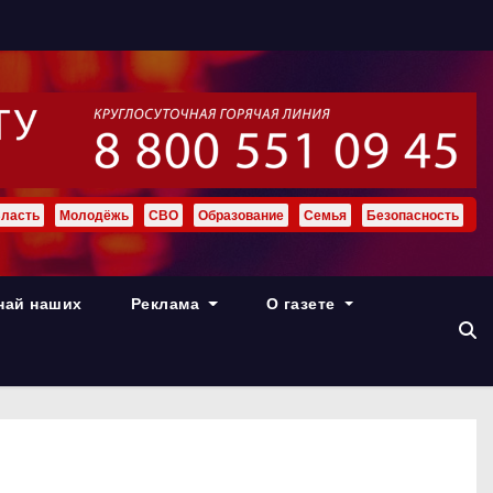
ласть
Молодёжь
СВО
Образование
Семья
Безопасность
най наших
Реклама
О газете