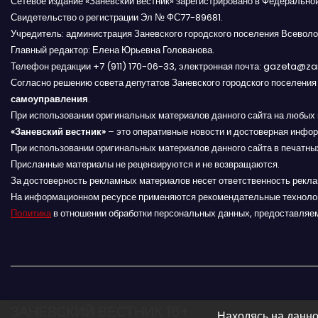
п
Сетевое издание «Заневский вестник» зарегистрировано в Федерально
Свидетельство о регистрации Эл № ФС77-89681.
о
Учредитель: администрация Заневского городского поселения Всеволо
Главный редактор: Елена Юрьевна Голованова.
з
Телефон редакции +7 (911) 170-06-33, электронная почта: gazeta@z
Согласно решению совета депутатов Заневского городского поселени
а
самоуправления
.
п
При использовании оригинальных материалов данного сайта на любых 
«Заневский вестник»
– это оперативные новости и достоверная инфор
и
При использовании оригинальных материалов данного сайта в печатных
Присланные материалы не рецензируются и не возвращаются.
с
За достоверность рекламных материалов несет ответственность рекл
На информационном ресурсе применяются рекомендательные техноло
я
Политика
в отношении обработки персональных данных, предоставляе
м
ЗАНЕВСКИЙ ВЕСТНИК 16+
Находясь на данно