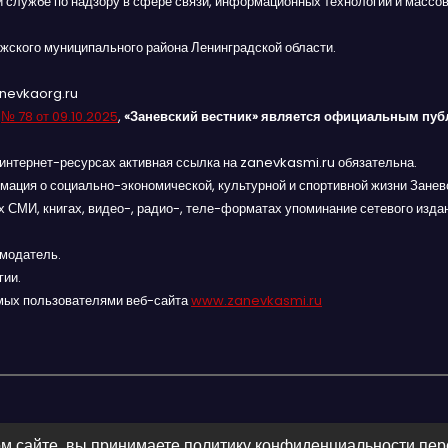
й службе по надзору в сфере связи, информационных технологий и массов
жского муниципального района Ленинградской области.
anevkaorg.ru
я
№ 78 от 09.10.2025
,
«Заневский вестник» является официальным пуб
интернет-ресурсах активная ссылка на zanevkasmi.ru обязательна.
мация о социально-экономической, культурной и спортивной жизни Заневс
 СМИ, книгах, видео-, радио-, теле-форматах упоминание сетевого изда
амодатель.
гии.
мых пользователями веб-сайта
www.zanevkasmi.ru
м сайте, вы принимаете политику конфиденциальности пе