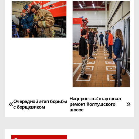
Нацпроекты: стартовал
Н
Очередной этап борьбы
ремонт Колтушского
с борщевиком
шоссе
а
в