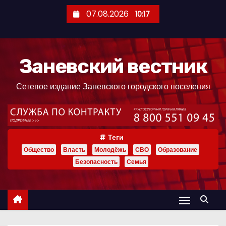
П
07.08.2026
10:17
е
р
е
Заневский вестник
й
т
Сетевое издание Заневского городского поселения
и
к
с
о
Теги
д
Общество
Власть
Молодёжь
СВО
Образование
е
Безопасность
Семья
р
ж
и
м