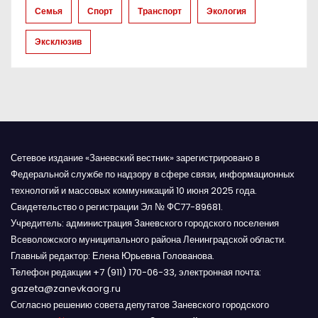
и
Семья
Спорт
Транспорт
Экология
с
Эксклюзив
я
м
Сетевое издание «Заневский вестник» зарегистрировано в
Федеральной службе по надзору в сфере связи, информационных
технологий и массовых коммуникаций 10 июня 2025 года.
Свидетельство о регистрации Эл № ФС77-89681.
Учредитель: администрация Заневского городского поселения
Всеволожского муниципального района Ленинградской области.
Главный редактор: Елена Юрьевна Голованова.
Телефон редакции +7 (911) 170-06-33, электронная почта:
gazeta@zanevkaorg.ru
Согласно решению совета депутатов Заневского городского