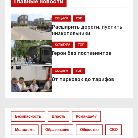
и
Главные новости
г
СОЦИУМ
ТОП
а
Расширить дороги, пустить
низкопольники
ц
КУЛЬТУРА
ТОП
и
Герои без постаментов
я
СОЦИУМ
ТОП
п
От парковок до тарифов
о
з
а
Безопасность
Власть
Команда47
п
Молодёжь
Образование
Общество
СВО