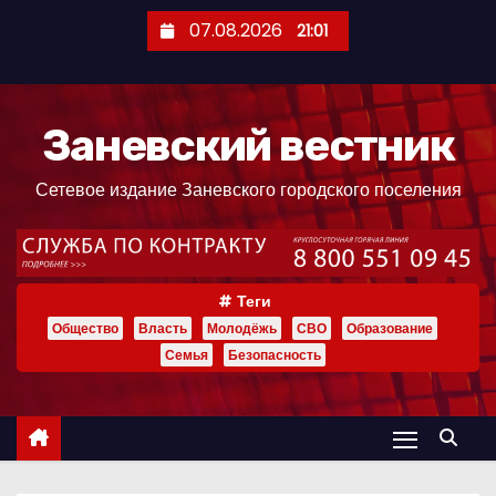
П
07.08.2026
21:01
е
р
е
Заневский вестник
й
т
Сетевое издание Заневского городского поселения
и
к
с
о
Теги
д
Общество
Власть
Молодёжь
СВО
Образование
е
Семья
Безопасность
р
ж
и
м