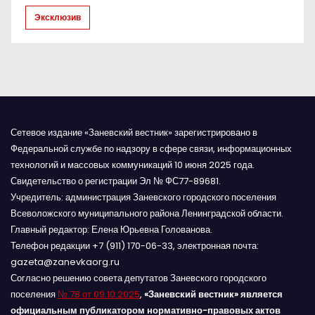
Эксклюзив
я
м
Сетевое издание «Заневский вестник» зарегистрировано в
Федеральной службе по надзору в сфере связи, информационных
технологий и массовых коммуникаций 10 июня 2025 года.
Свидетельство о регистрации Эл № ФС77-89681.
Учредитель: администрация Заневского городского поселения
Всеволожского муниципального района Ленинградской области.
Главный редактор: Елена Юрьевна Голованова.
Телефон редакции +7 (911) 170-06-33, электронная почта:
gazeta@zanevkaorg.ru
Согласно решению совета депутатов Заневского городского
поселения
№ 78 от 09.10.2025
,
«Заневский вестник» является
официальным публикатором нормативно-правовых актов