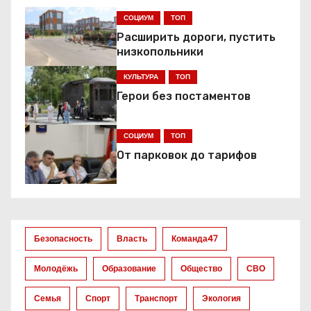
а
СОЦИУМ
ТОП
Расширить дороги, пустить
ц
низкопольники
и
КУЛЬТУРА
ТОП
я
Герои без постаментов
п
СОЦИУМ
ТОП
о
От парковок до тарифов
з
а
Безопасность
Власть
Команда47
п
Молодёжь
Образование
Общество
СВО
и
Семья
Спорт
Транспорт
Экология
с