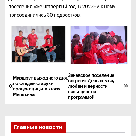
поселения уже четвертый год. В 2023-м к нему
присоединились 30 подростков.
Заневское поселение
Н
Маршрут выходного дня:
встретит День семьи,
по следам старухи-
любви и верности
а
процентщицы и князя
насыщенной
Мышкина
программой
в
и
Главные новости
г