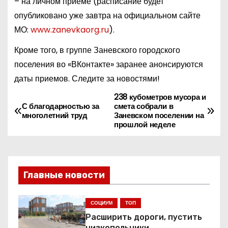
– на личном приеме (расписание будет
опубликовано уже завтра на официальном сайте
МО:
www.zanevkaorg.ru
).
Кроме того, в группе Заневского городского
поселения во «ВКонтакте» заранее анонсируются
даты приемов. Следите за новостями!
238 кубометров мусора и
Н
С благодарностью за
смета собрали в
многолетний труд
Заневском поселении на
а
прошлой неделе
в
и
Главные новости
г
СОЦИУМ
ТОП
а
Расширить дороги, пустить
низкопольники