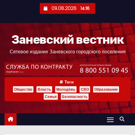
П
09.08.2026
14:16
е
р
е
Заневский вестник
й
т
Сетевое издание Заневского городского поселения
и
к
с
о
Теги
д
Общество
Власть
Молодёжь
СВО
Образование
е
Семья
Безопасность
р
ж
и
м