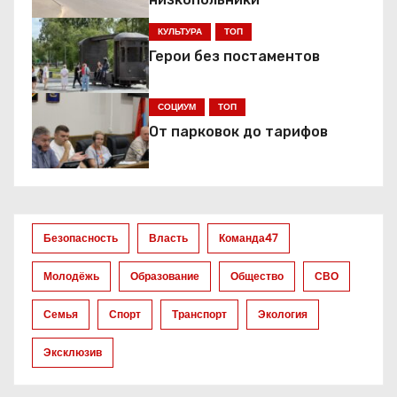
ц
КУЛЬТУРА
ТОП
и
Герои без постаментов
я
СОЦИУМ
ТОП
п
От парковок до тарифов
о
з
а
Безопасность
Власть
Команда47
п
Молодёжь
Образование
Общество
СВО
и
Семья
Спорт
Транспорт
Экология
с
Эксклюзив
я