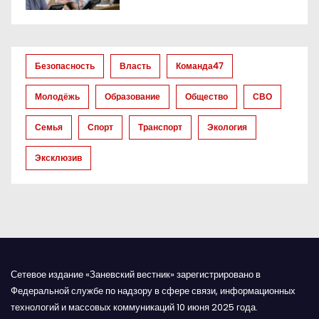
о
з
а
Безопасность
Власть
Команда47
п
Молодёжь
Образование
Общество
СВО
и
Семья
Спорт
Транспорт
Экология
с
Эксклюзив
я
м
Сетевое издание «Заневский вестник» зарегистрировано в
Федеральной службе по надзору в сфере связи, информационных
технологий и массовых коммуникаций 10 июня 2025 года.