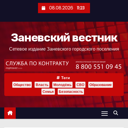
П
08.08.2026
11:23
е
р
е
Заневский вестник
й
т
Сетевое издание Заневского городского поселения
и
к
с
о
Теги
д
Общество
Власть
Молодёжь
СВО
Образование
е
Семья
Безопасность
р
ж
и
м