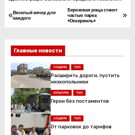
Березовая роща станет
Н
Веселый вечер для
частью парка
каждого
«Оккервиль»
а
в
и
Главные новости
г
СОЦИУМ
ТОП
а
Расширить дороги, пустить
низкопольники
ц
КУЛЬТУРА
ТОП
и
Герои без постаментов
я
СОЦИУМ
ТОП
п
От парковок до тарифов