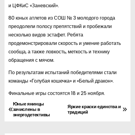
и ЦФКиС «Заневский».
80 юных атлетов из СОШ № 3 молодого города
преодолели полосу препятствий и пробежали
несколько видов эстафет. Ребята
продемонстрировали скорость и умение работать
сообща, а также ловкость, меткость и технику
обращения с мячом.
По результатам испытаний победителями стали
команды «Голубая кошечка» и «Белый дракон».
Финальные игры состоятся 18 и 25 ноября.
Юные янинцы
Н
Яркие краски единства и
зачислены в
традиций
энергодетективы
а
в