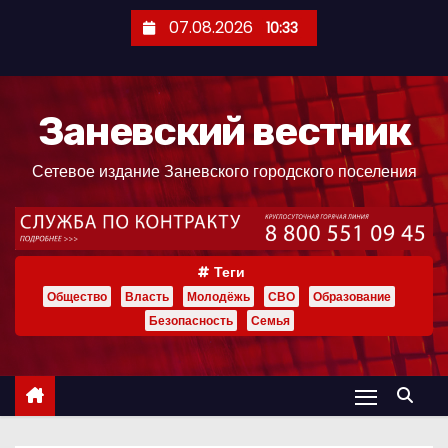
П
07.08.2026
10:33
е
р
е
Заневский вестник
й
т
Сетевое издание Заневского городского поселения
и
к
с
о
Теги
д
Общество
Власть
Молодёжь
СВО
Образование
е
Безопасность
Семья
р
ж
и
м