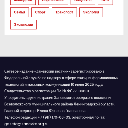
п
и
Семья
Спорт
Транспорт
Экология
с
Эксклюзив
я
м
Сетевое издание «Заневский вестник» зарегистрировано в
Федеральной службе по надзору в сфере связи, информационных
технологий и массовых коммуникаций 10 июня 2025 года.
Свидетельство о регистрации Эл № ФС77-89681.
Учредитель: администрация Заневского городского поселения
Всеволожского муниципального района Ленинградской области.
Главный редактор: Елена Юрьевна Голованова.
Телефон редакции +7 (911) 170-06-33, электронная почта:
gazeta@zanevkaorg.ru