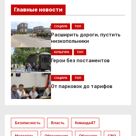
и
Главные новости
г
СОЦИУМ
ТОП
а
Расширить дороги, пустить
низкопольники
ц
КУЛЬТУРА
ТОП
и
Герои без постаментов
я
СОЦИУМ
ТОП
п
От парковок до тарифов
о
з
а
Безопасность
Власть
Команда47
Молодёжь
Образование
Общество
СВО