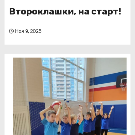
о
Второклашки, на старт!
м
у
Ноя 9, 2025