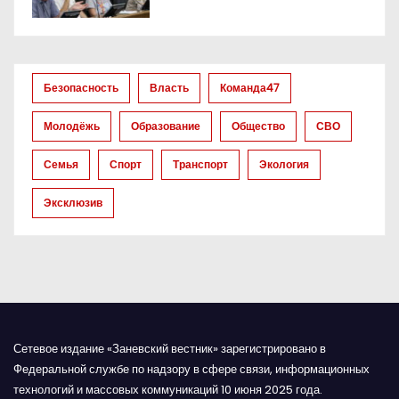
о
з
а
Безопасность
Власть
Команда47
п
Молодёжь
Образование
Общество
СВО
и
Семья
Спорт
Транспорт
Экология
с
Эксклюзив
я
м
Сетевое издание «Заневский вестник» зарегистрировано в
Федеральной службе по надзору в сфере связи, информационных
технологий и массовых коммуникаций 10 июня 2025 года.