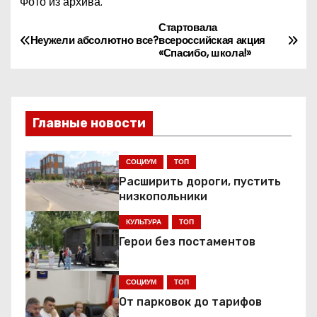
Фото из архива.
Стартовала
Н
Неужели абсолютно все?
всероссийская акция
«Спасибо, школа!»
а
в
и
Главные новости
г
СОЦИУМ
ТОП
а
Расширить дороги, пустить
низкопольники
ц
КУЛЬТУРА
ТОП
и
Герои без постаментов
я
СОЦИУМ
ТОП
п
От парковок до тарифов