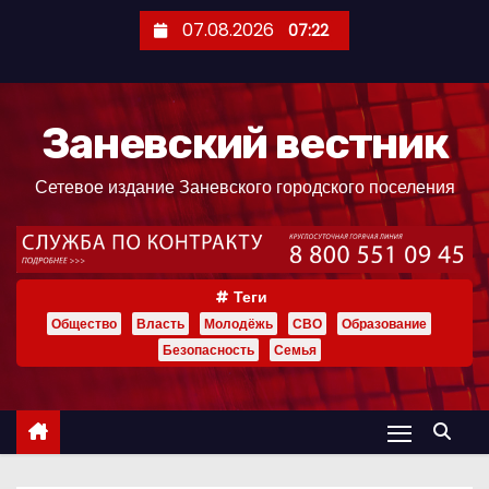
П
07.08.2026
07:22
е
р
е
Заневский вестник
й
т
Сетевое издание Заневского городского поселения
и
к
с
о
Теги
д
Общество
Власть
Молодёжь
СВО
Образование
е
Безопасность
Семья
р
ж
и
м