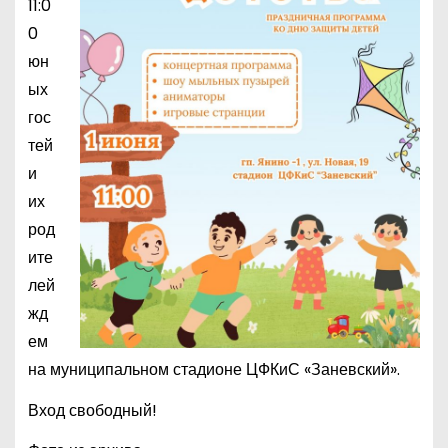
11:0
0
юн
ых
гос
тей
и
их
род
ите
лей
жд
ем
на муниципальном стадионе ЦФКиС «Заневский».
Вход свободный!