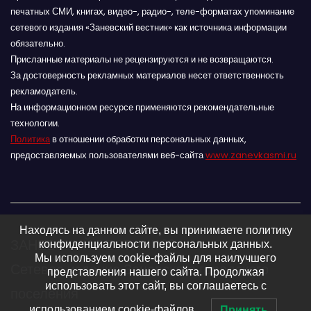
печатных СМИ, книгах, видео-, радио-, теле-форматах упоминание
сетевого издания «Заневский вестник» как источника информации
обязательно.
Присланные материалы не рецензируются и не возвращаются.
За достоверность рекламных материалов несет ответственность
рекламодатель.
На информационном ресурсе применяются рекомендательные
технологии.
Политика
в отношении обработки персональных данных,
предоставляемых пользователями веб-сайта
www.zanevkasmi.ru
Находясь на данном сайте, вы принимаете политику
ЗАНЕВСКИЙ ВЕСТНИК 16+
конфиденциальности персональных данных.
Мы используем cookie-файлы для наилучшего
Сетевое издание Заневского городского
представления нашего сайта. Продолжая
использовать этот сайт, вы соглашаетесь с
поселения
использованием cookie-файлов.
Принять