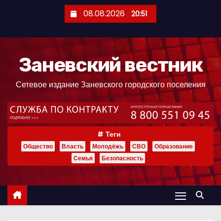
П
08.08.2026
20:51
е
р
е
Заневский вестник
й
т
Сетевое издание Заневского городского поселения
и
к
с
о
Теги
д
Общество
Власть
Молодёжь
СВО
Образование
е
Семья
Безопасность
р
ж
и
м