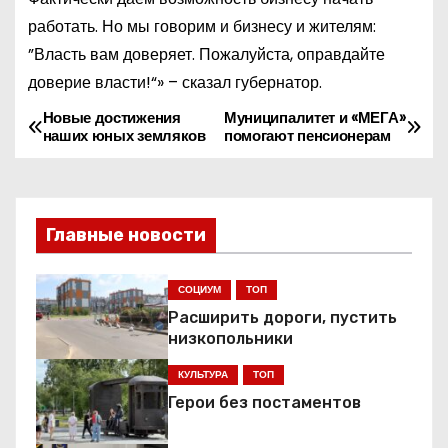
работать. Но мы говорим и бизнесу и жителям:
”Власть вам доверяет. Пожалуйста, оправдайте
доверие власти!“» – сказал губернатор.
Новые достижения
Муниципалитет и «МЕГА»
Н
наших юных земляков
помогают пенсионерам
а
в
Главные новости
и
г
СОЦИУМ
ТОП
Расширить дороги, пустить
а
низкопольники
ц
КУЛЬТУРА
ТОП
Герои без постаментов
и