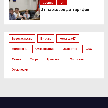
я
СОЦИУМ
ТОП
От парковок до тарифов
п
о
з
Безопасность
Власть
Команда47
а
Молодёжь
Образование
Общество
СВО
п
Семья
Спорт
Транспорт
Экология
и
Эксклюзив
с
я
м