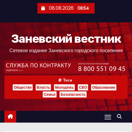
П
08.08.2026
08:54
е
р
е
Заневский вестник
й
т
Сетевое издание Заневского городского поселения
и
к
с
о
Теги
д
Общество
Власть
Молодёжь
СВО
Образование
е
Семья
Безопасность
р
ж
и
м