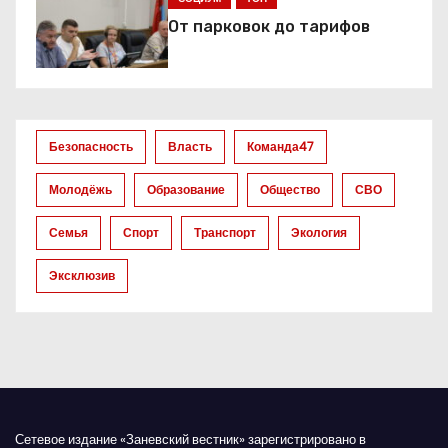
о
От парковок до тарифов
з
а
Безопасность
Власть
Команда47
п
Молодёжь
Образование
Общество
СВО
и
Семья
Спорт
Транспорт
Экология
с
Эксклюзив
я
м
Сетевое издание «Заневский вестник» зарегистрировано в