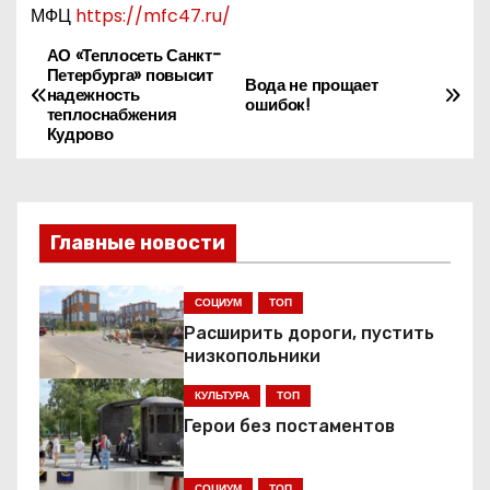
МФЦ
https://mfc47.ru/
АО «Теплосеть Санкт-
Н
Петербурга» повысит
Вода не прощает
надежность
а
ошибок!
теплоснабжения
Кудрово
в
и
Главные новости
г
а
СОЦИУМ
ТОП
Расширить дороги, пустить
ц
низкопольники
и
КУЛЬТУРА
ТОП
я
Герои без постаментов
п
СОЦИУМ
ТОП