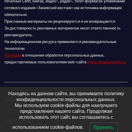
печатных СМИ, книгах, видео-, радио-, теле-форматах упоминание
сетевого издания «Заневский вестник» как источника информации
обязательно.
Присланные материалы не рецензируются и не возвращаются.
За достоверность рекламных материалов несет ответственность
рекламодатель.
На информационном ресурсе применяются рекомендательные
технологии.
Политика
в отношении обработки персональных данных,
предоставляемых пользователями веб-сайта
www.zanevkasmi.ru
Находясь на данном сайте, вы принимаете политику
ЗАНЕВСКИЙ ВЕСТНИК 16+
конфиденциальности персональных данных.
Мы используем cookie-файлы для наилучшего
Сетевое издание Заневского городского
представления нашего сайта. Продолжая
использовать этот сайт, вы соглашаетесь с
поселения
использованием cookie-файлов.
Принять