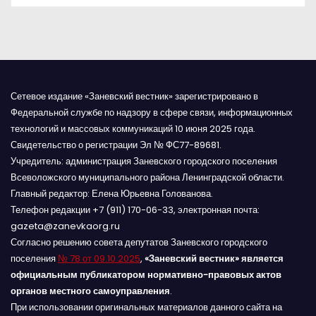
я
м
Сетевое издание «Заневский вестник» зарегистрировано в
Федеральной службе по надзору в сфере связи, информационных
технологий и массовых коммуникаций 10 июня 2025 года.
Свидетельство о регистрации Эл № ФС77-89681.
Учредитель: администрация Заневского городского поселения
Всеволожского муниципального района Ленинградской области.
Главный редактор: Елена Юрьевна Голованова.
Телефон редакции +7 (911) 170-06-33, электронная почта:
gazeta@zanevkaorg.ru
Согласно решению совета депутатов Заневского городского
поселения
№ 78 от 09.10.2025
,
«Заневский вестник» является
официальным публикатором нормативно-правовых актов
органов местного самоуправления
.
При использовании оригинальных материалов данного сайта на