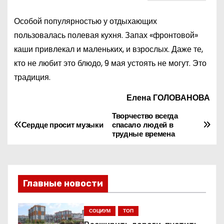
Особой популярностью у отдыхающих
пользовалась полевая кухня. Запах «фронтовой»
каши привлекал и маленьких, и взрослых. Даже те,
кто не любит это блюдо, 9 мая устоять не могут. Это
традиция.
Елена ГОЛОВАНОВА
Творчество всегда
Н
Сердце просит музыки
спасало людей в
трудные времена
а
в
и
Главные новости
г
СОЦИУМ
ТОП