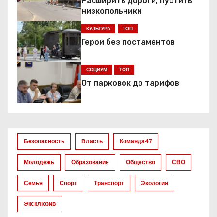
а
Расширить дороги, пустить
низкопольники
ц
КУЛЬТУРА
ТОП
и
Герои без постаментов
я
СОЦИУМ
ТОП
п
От парковок до тарифов
о
з
а
Безопасность
Власть
Команда47
п
Молодёжь
Образование
Общество
СВО
и
Семья
Спорт
Транспорт
Экология
с
Эксклюзив