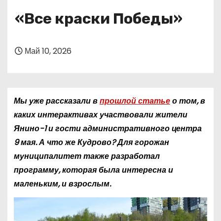
о
«Все краски Победы»
м
у
Май 10, 2026
Мы уже рассказали в
прошлой статье
о том, в
каких интерактивах участвовали жители
Янино-1 и гости административного центра
9 мая. А что же Кудрово? Для горожан
муниципалитет также разработал
программу, которая была интересна и
маленьким, и взрослым.