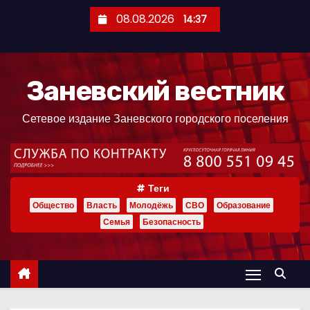
П
08.08.2026
14:37
е
р
е
Заневский вестник
й
т
Сетевое издание Заневского городского поселения
и
к
с
о
Теги
д
Общество
Власть
Молодёжь
СВО
Образование
е
Семья
Безопасность
р
ж
и
м