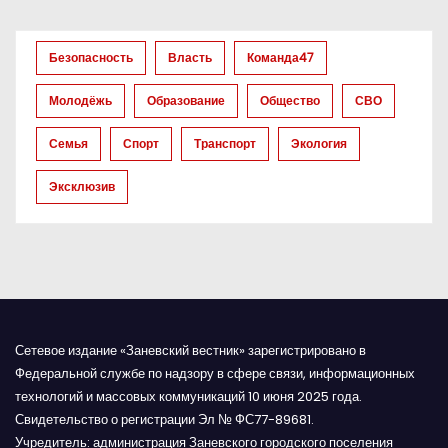
з
а
Безопасность
Власть
Команда47
п
Молодёжь
Образование
Общество
СВО
и
Семья
Спорт
Транспорт
Экология
с
Эксклюзив
я
м
Сетевое издание «Заневский вестник» зарегистрировано в
Федеральной службе по надзору в сфере связи, информационных
технологий и массовых коммуникаций 10 июня 2025 года.
Свидетельство о регистрации Эл № ФС77-89681.
Учредитель: администрация Заневского городского поселения