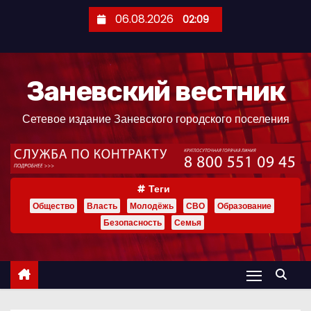
П
06.08.2026
02:09
е
р
е
Заневский вестник
й
т
Сетевое издание Заневского городского поселения
и
к
с
о
Теги
д
Общество
Власть
Молодёжь
СВО
Образование
е
Безопасность
Семья
р
ж
и
м