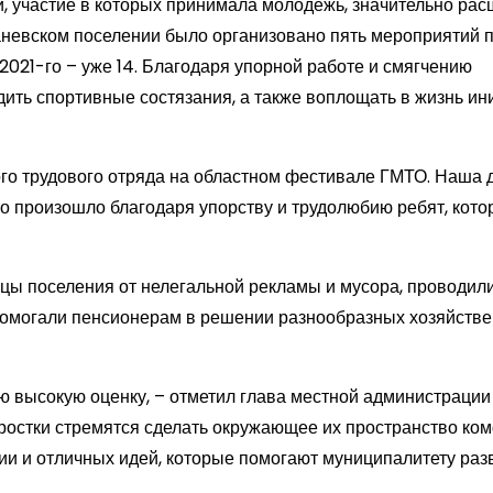
 участие в которых принимала молодежь, значительно рас
 Заневском поселении было организовано пять мероприятий 
 2021-го – уже 14. Благодаря упорной работе и смягчению
дить спортивные состязания, а также воплощать в жизнь и
ого трудового отряда на областном фестивале ГМТО. Наша 
то произошло благодаря упорству и трудолюбию ребят, кот
цы поселения от нелегальной рекламы и мусора, проводил
помогали пенсионерам в решении разнообразных хозяйств
ю высокую оценку, – отметил глава местной администрации
дростки стремятся сделать окружающее их пространство ком
гии и отличных идей, которые помогают муниципалитету раз