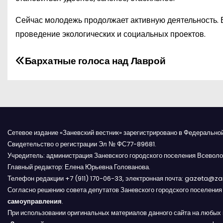
Сейчас молодежь продолжает активную деятельность. В 
проведение экологических и социальных проектов.
Н
Бархатные голоса над Лаврой
а
в
и
Сетевое издание «Заневский вестник» зарегистрировано в Федерально
г
Свидетельство о регистрации Эл № ФС77-89681.
Учредитель: администрация Заневского городского поселения Всеволо
а
Главный редактор: Елена Юрьевна Голованова.
Телефон редакции +7 (911) 170-06-33, электронная почта: gazeta@z
ц
Согласно решению совета депутатов Заневского городского поселени
и
самоуправления
.
При использовании оригинальных материалов данного сайта на любых 