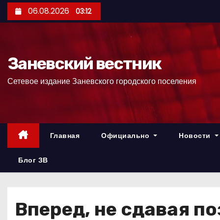
П
06.08.2026
03:12
е
р
е
Заневский вестник
й
т
Сетевое издание Заневского городского поселения
и
к
с
о
Главная
Официально
Новости
д
е
Блог ЗВ
р
ж
и
Вперед, не сдавая п
м