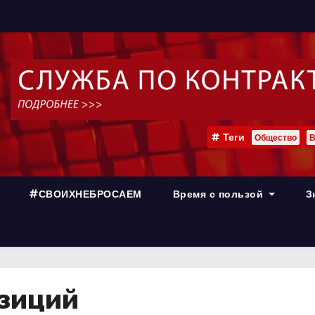
Теги
Общество
В
#СВОИХНЕБРОСАЕМ
Время с пользой
З
озиций