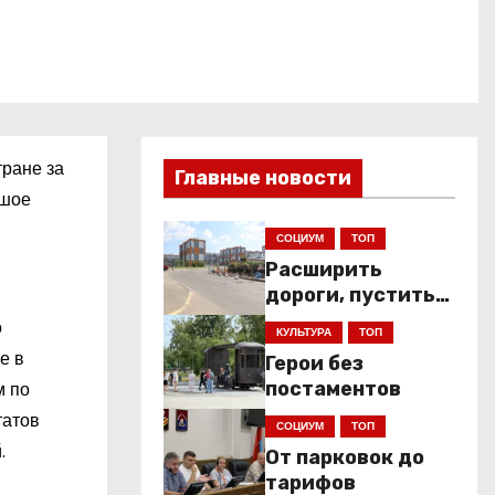
тране за
Главные новости
ьшое
СОЦИУМ
ТОП
Расширить
дороги, пустить
низкопольники
о
КУЛЬТУРА
ТОП
е в
Герои без
м по
постаментов
татов
СОЦИУМ
ТОП
.
От парковок до
тарифов