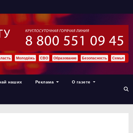
ласть
Молодёжь
СВО
Образование
Безопасность
Семья
най наших
Реклама
О газете