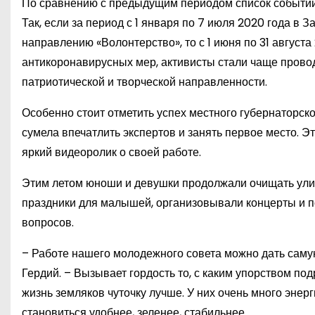
По сравнению с предыдущим периодом список событий,
Так, если за период с 1 января по 7 июля 2020 года в
направлению «Волонтерство», то с 1 июня по 31 августа
антикоронавирусных мер, активисты стали чаще прово
патриотической и творческой направленности.
Особенно стоит отметить успех местного губернаторск
сумела впечатлить экспертов и занять первое место. Э
яркий видеоролик о своей работе.
Этим летом юноши и девушки продолжали очищать ули
праздники для малышей, организовывали концерты и 
вопросов.
– Работе нашего молодежного совета можно дать саму
Гердий. – Вызывает гордость то, с каким упорством по
жизнь земляков чуточку лучше. У них очень много энер
становиться удобнее, зеленее, стабильнее.