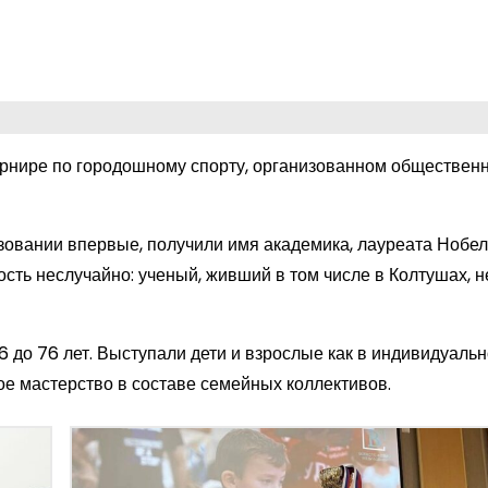
урнире по городошному спорту, организованном обществен
овании впервые, получили имя академика, лауреата Нобе
сть неслучайно: ученый, живший в том числе в Колтушах, 
 до 76 лет. Выступали дети и взрослые как в индивидуально
е мастерство в составе семейных коллективов.