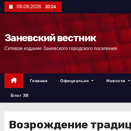
П
08.08.2026
20:24
е
р
е
Заневский вестник
й
т
Сетевое издание Заневского городского поселения
и
к
с
о
Главная
Официально
Новости
д
е
Блог ЗВ
р
ж
и
Возрождение тради
м