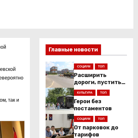
ной
Главные новости
СОЦИУМ
ТОП
левской
Расширить
невероятно
дороги, пустить
низкопольники
КУЛЬТУРА
ТОП
м, так и
Герои без
постаментов
СОЦИУМ
ТОП
От парковок до
тарифов