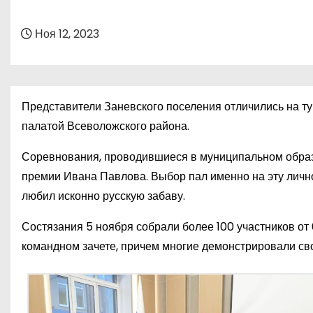
о
м
Ноя 12, 2023
у
Представители Заневского поселения отличились на т
палатой Всеволожского района.
Соревнования, проводившиеся в муниципальном образ
премии Ивана Павлова. Выбор пал именно на эту лично
любил исконно русскую забаву.
Состязания 5 ноября собрали более 100 участников от 6
командном зачете, причем многие демонстрировали сво