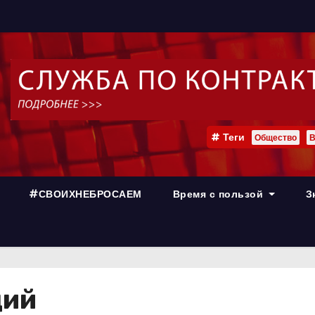
Теги
Общество
В
#СВОИХНЕБРОСАЕМ
Время с пользой
З
ций