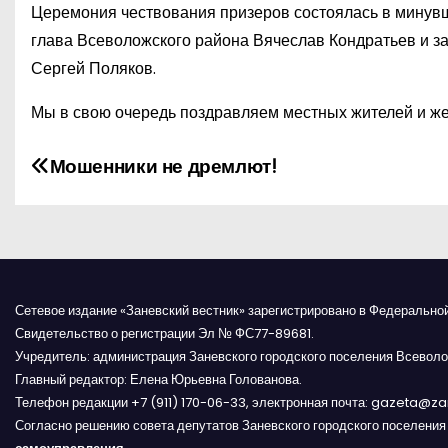
Церемония чествования призеров состоялась в минув
глава Всеволожского района Вячеслав Кондратьев и з
Сергей Поляков.
Мы в свою очередь поздравляем местных жителей и же
Н
Мошенники не дремлют!
а
в
и
Сетевое издание «Заневский вестник» зарегистрировано в Федерально
г
Свидетельство о регистрации Эл № ФС77-89681.
Учредитель: администрация Заневского городского поселения Всеволо
а
Главный редактор: Елена Юрьевна Голованова.
Телефон редакции +7 (911) 170-06-33, электронная почта: gazeta@z
ц
Согласно решению совета депутатов Заневского городского поселени