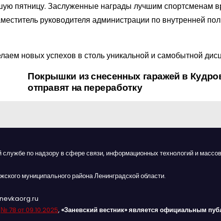
шую пятницу. Заслуженные награды лучшим спортсменам в
аместитель руководителя администрации по внутренней пол
лаем новых успехов в столь уникальной и самобытной дис
Покрышки из снесенных гаражей в Кудро
отправят на переработку
й службе по надзору в сфере связи, информационных технологий и массов
жского муниципального района Ленинградской области.
anevkaorg.ru
я
№ 78 от 09.10.2025
,
«Заневский вестник» является официальным пуб