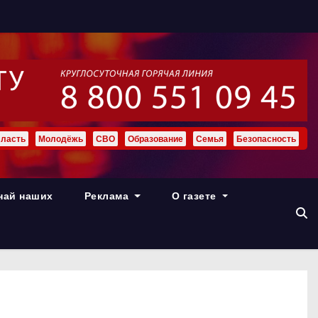
ласть
Молодёжь
СВО
Образование
Семья
Безопасность
най наших
Реклама
О газете