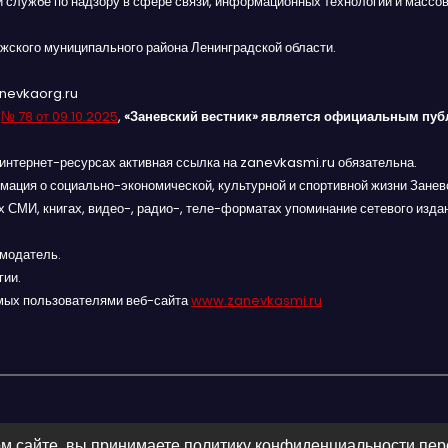
й службе по надзору в сфере связи, информационных технологий и массов
жского муниципального района Ленинградской области.
anevkaorg.ru
я
№ 78 от 09.10.2025
,
«Заневский вестник» является официальным пуб
интернет-ресурсах активная ссылка на zanevkasmi.ru обязательна.
мация о социально-экономической, культурной и спортивной жизни Заневс
 СМИ, книгах, видео-, радио-, теле-форматах упоминание сетевого изда
амодатель.
гии.
мых пользователями веб-сайта
www.zanevkasmi.ru
м сайте, вы принимаете политику конфиденциальности пе