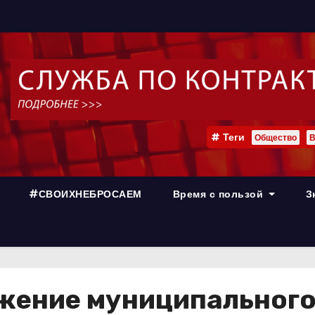
Теги
Общество
В
#СВОИХНЕБРОСАЕМ
Время с пользой
З
жение муниципального