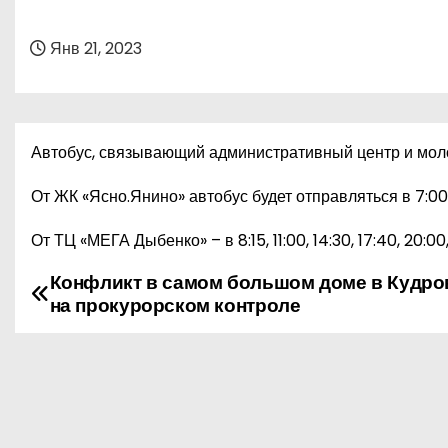
о
м
Янв 21, 2023
у
Автобус, связывающий административный центр и молод
От ЖК «Ясно.Янино» автобус будет отправляться в 7:00, 9:3
От ТЦ «МЕГА Дыбенко» – в 8:15, 11:00, 14:30, 17:40, 20:00,
Конфликт в самом большом доме в Кудро
Н
на прокурорском контроле
а
в
и