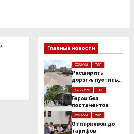
я.
Главные новости
СОЦИУМ
ТОП
Расширить
дороги, пустить
низкопольники
КУЛЬТУРА
ТОП
Герои без
постаментов
СОЦИУМ
ТОП
От парковок до
тарифов