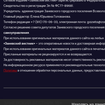
Сетевое издание «Заневский вестник» зарегистрировано в Федерально
с
Свидетельство о регистрации Эл № ФС77-89681.
Учредитель: администрация Заневского городского поселения Всеволо
я
Главный редактор: Елена Юрьевна Голованова.
Телефон редакции +7 (911) 170-06-33, электронная почта: gazeta@z
м
Согласно решению совета депутатов Заневского городского поселени
самоуправления
.
При использовании оригинальных материалов данного сайта на любых 
«Заневский вестник»
– это оперативные новости и достоверная инфор
При использовании оригинальных материалов данного сайта в печатных
Присланные материалы не рецензируются и не возвращаются.
За достоверность рекламных материалов несет ответственность рекл
На информационном ресурсе применяются рекомендательные техноло
Политика
в отношении обработки персональных данных, предоставляе
ЗАНЕВСКИЙ ВЕСТНИК 16+
Находясь на данно