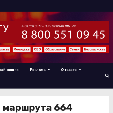
ласть
Молодёжь
СВО
Образование
Семья
Безопасность
най наших
Реклама
О газете
 маршрута 664