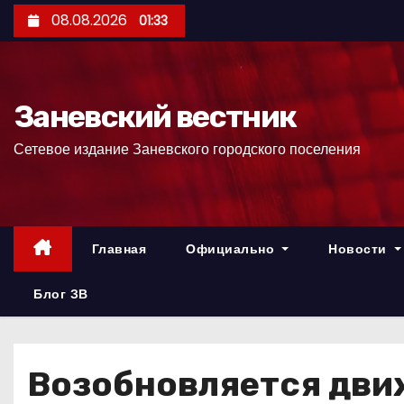
П
08.08.2026
01:33
е
р
е
Заневский вестник
й
т
Сетевое издание Заневского городского поселения
и
к
с
о
Главная
Официально
Новости
д
е
Блог ЗВ
р
ж
и
Возобновляется дви
м