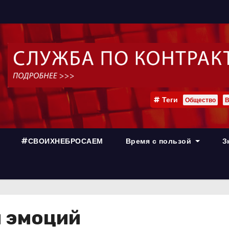
Теги
Общество
В
#СВОИХНЕБРОСАЕМ
Время с пользой
З
и эмоций