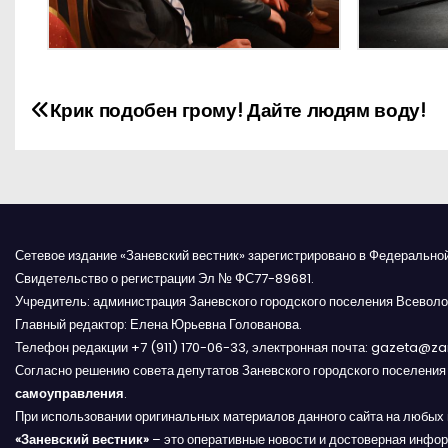
Н
Крик подобен грому! Дайте людям воду!
а
в
и
Сетевое издание «Заневский вестник» зарегистрировано в Федерально
г
Свидетельство о регистрации Эл № ФС77-89681.
Учредитель: администрация Заневского городского поселения Всеволо
а
Главный редактор: Елена Юрьевна Голованова.
Телефон редакции +7 (911) 170-06-33, электронная почта: gazeta@z
ц
Согласно решению совета депутатов Заневского городского поселени
и
самоуправления
.
При использовании оригинальных материалов данного сайта на любых 
я
«Заневский вестник»
– это оперативные новости и достоверная инфор