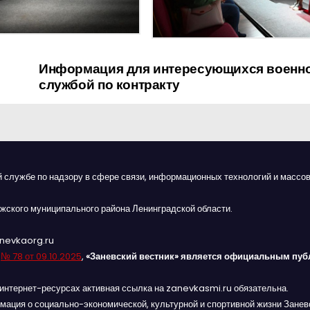
Информация для интересующихся военн
службой по контракту
й службе по надзору в сфере связи, информационных технологий и массов
жского муниципального района Ленинградской области.
anevkaorg.ru
я
№ 78 от 09.10.2025
,
«Заневский вестник» является официальным пуб
интернет-ресурсах активная ссылка на zanevkasmi.ru обязательна.
мация о социально-экономической, культурной и спортивной жизни Заневс