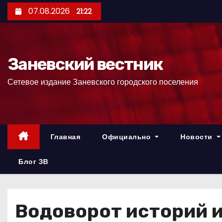
П
07.08.2026
21:22
е
р
е
Заневский вестник
й
т
Сетевое издание Заневского городского поселения
и
к
с
о
Главная
Официально
Новости
д
е
Блог ЗВ
р
ж
и
Водоворот историй 
м