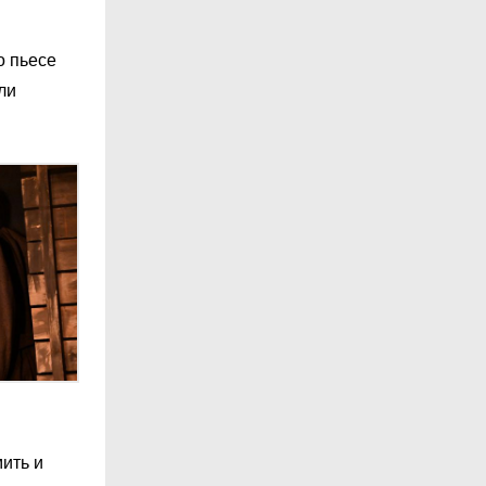
о пьесе
ли
ить и