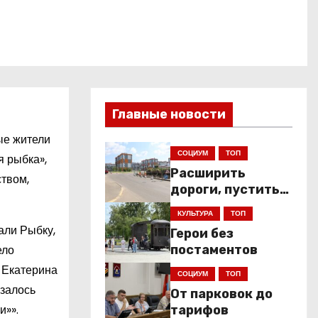
Главные новости
ые жители
СОЦИУМ
ТОП
я рыбка»,
Расширить
ством,
дороги, пустить
низкопольники
КУЛЬТУРА
ТОП
али Рыбку,
Герои без
ело
постаментов
 Екатерина
СОЦИУМ
ТОП
азалось
От парковок до
и»».
тарифов