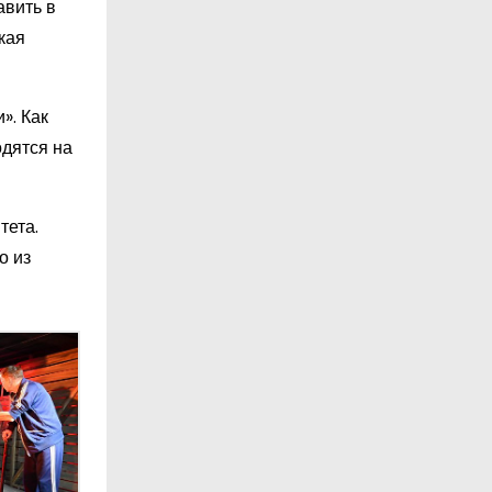
авить в
кая
». Как
одятся на
тета.
о из