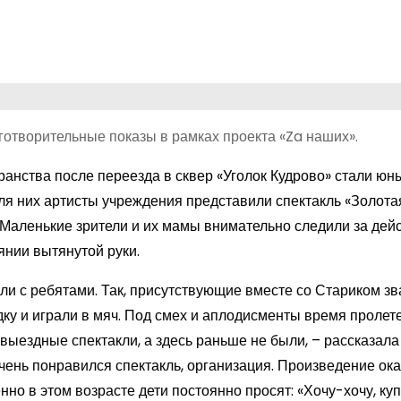
отворительные показы в рамках проекта «Za наших».
анства после переезда в сквер «Уголок Кудрово» стали юн
ля них артисты учреждения представили спектакль «Золота
Маленькие зрители и их мамы внимательно следили за дей
янии вытянутой руки.
и с ребятами. Так, присутствующие вместе со Стариком зв
дку и играли в мяч. Под смех и аплодисменты время пролет
ыездные спектакли, а здесь раньше не были, – рассказала
чень понравился спектакль, организация. Произведение ок
нно в этом возрасте дети постоянно просят: «Хочу-хочу, куп