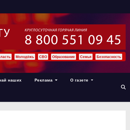
ласть
Молодёжь
СВО
Образование
Семья
Безопасность
най наших
Реклама
О газете