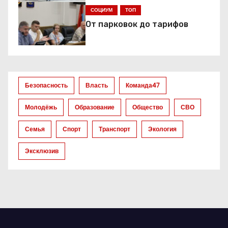
я
СОЦИУМ
ТОП
п
От парковок до тарифов
о
з
а
Безопасность
Власть
Команда47
п
Молодёжь
Образование
Общество
СВО
и
Семья
Спорт
Транспорт
Экология
с
Эксклюзив
я
м