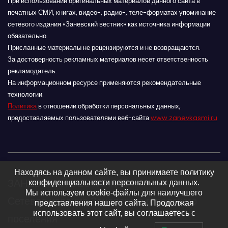
При использовании оригинальных материалов данного сайта в
печатных СМИ, книгах, видео-, радио-, теле-форматах упоминание
сетевого издания «Заневский вестник» как источника информации
обязательно.
Присланные материалы не рецензируются и не возвращаются.
За достоверность рекламных материалов несет ответственность
рекламодатель.
На информационном ресурсе применяются рекомендательные
технологии.
Политика
в отношении обработки персональных данных,
предоставляемых пользователями веб-сайта
www.zanevkasmi.ru
Находясь на данном сайте, вы принимаете политику
ЗАНЕВСКИЙ ВЕСТНИК 16+
конфиденциальности персональных данных.
Мы используем cookie-файлы для наилучшего
Сетевое издание Заневского городского
представления нашего сайта. Продолжая
использовать этот сайт, вы соглашаетесь с
поселения