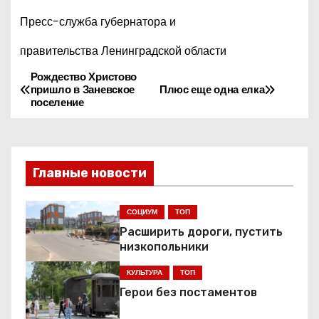
Пресс-служба губернатора и
правительства Ленинградской области
Рождество Христово
Н
пришло в Заневское
Плюс еще одна елка
поселение
а
в
и
Главные новости
г
СОЦИУМ
ТОП
а
Расширить дороги, пустить
низкопольники
ц
КУЛЬТУРА
ТОП
и
Герои без постаментов