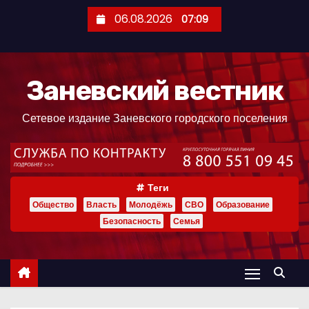
П
06.08.2026
07:09
е
р
е
Заневский вестник
й
т
Сетевое издание Заневского городского поселения
и
к
с
о
Теги
д
Общество
Власть
Молодёжь
СВО
Образование
е
Безопасность
Семья
р
ж
и
м