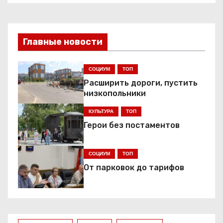
в
и
Главные новости
г
СОЦИУМ
ТОП
а
Расширить дороги, пустить
ц
низкопольники
КУЛЬТУРА
ТОП
и
Герои без постаментов
я
СОЦИУМ
ТОП
п
От парковок до тарифов
о
з
а