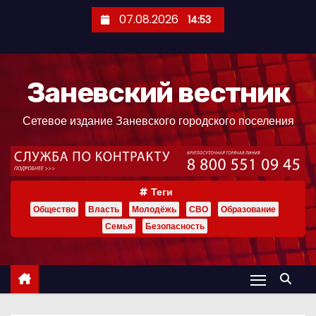
П
07.08.2026
14:53
е
р
е
Заневский вестник
й
т
Сетевое издание Заневского городского поселения
и
к
с
о
Теги
д
Общество
Власть
Молодёжь
СВО
Образование
е
Семья
Безопасность
р
ж
и
м