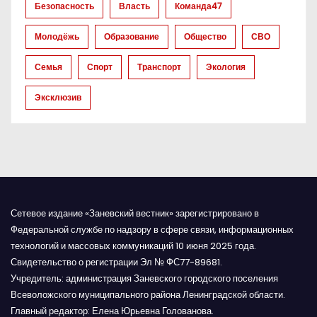
Безопасность
Власть
Команда47
п
Молодёжь
Образование
Общество
СВО
и
Семья
Спорт
Транспорт
Экология
с
Эксклюзив
я
м
Сетевое издание «Заневский вестник» зарегистрировано в
Федеральной службе по надзору в сфере связи, информационных
технологий и массовых коммуникаций 10 июня 2025 года.
Свидетельство о регистрации Эл № ФС77-89681.
Учредитель: администрация Заневского городского поселения
Всеволожского муниципального района Ленинградской области.
Главный редактор: Елена Юрьевна Голованова.