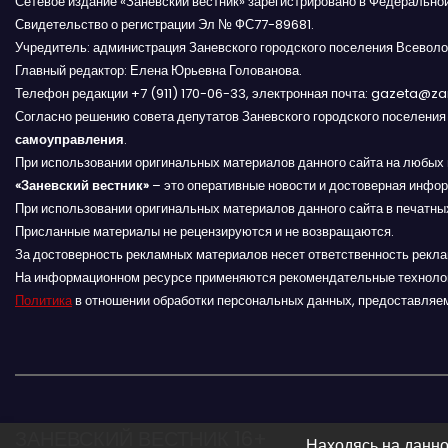
Сетевое издание «Заневский вестник» зарегистрировано в Федерально
а
Свидетельство о регистрации Эл № ФС77-89681.
Учредитель: администрация Заневского городского поселения Всеволо
п
Главный редактор: Елена Юрьевна Голованова.
Телефон редакции +7 (911) 170-06-33, электронная почта: gazeta@z
и
Согласно решению совета депутатов Заневского городского поселени
самоуправления
с
.
При использовании оригинальных материалов данного сайта на любых 
я
«Заневский вестник»
– это оперативные новости и достоверная инфор
При использовании оригинальных материалов данного сайта в печатных
м
Присланные материалы не рецензируются и не возвращаются.
За достоверность рекламных материалов несет ответственность рекл
На информационном ресурсе применяются рекомендательные техноло
Политика
в отношении обработки персональных данных, предоставляе
ЗАНЕВСКИЙ ВЕСТНИК 16+
Находясь на данно