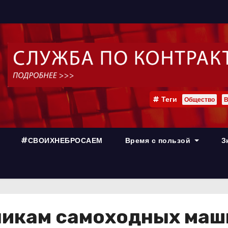
Теги
Общество
В
#СВОИХНЕБРОСАЕМ
Время с пользой
З
никам самоходных маш