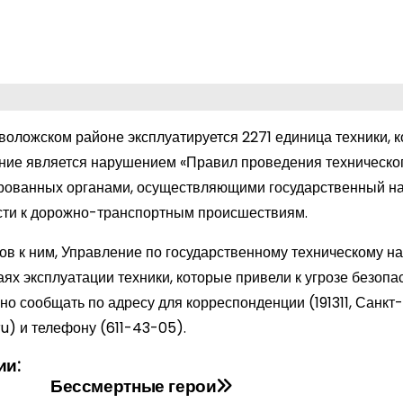
воложском районе эксплуатируется 2271 единица техники, к
ание является нарушением «Правил проведения техническо
ированных органами, осуществляющими государственный на
ести к дорожно-транспортным происшествиям.
 к ним, Управление по государственному техническому на
х эксплуатации техники, которые привели к угрозе безопа
 сообщать по адресу для корреспонденции (191311, Санкт-
ru
) и телефону (611-43-05).
ии:
Бессмертные герои