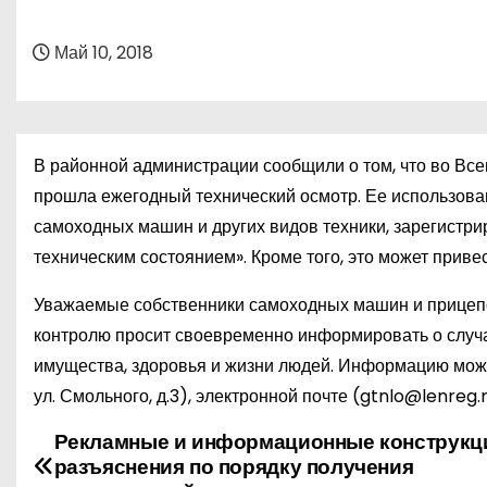
о
м
Май 10, 2018
у
В районной администрации сообщили о том, что во Все
прошла ежегодный технический осмотр. Ее использов
самоходных машин и других видов техники, зарегистр
техническим состоянием». Кроме того, это может прив
Уважаемые собственники самоходных машин и прицепов
контролю просит своевременно информировать о случая
имущества, здоровья и жизни людей. Информацию можно
ул. Смольного, д.3), электронной почте (
gtnlo
@
lenreg
.
Рекламные и информационные конструкц
Н
разъяснения по порядку получения