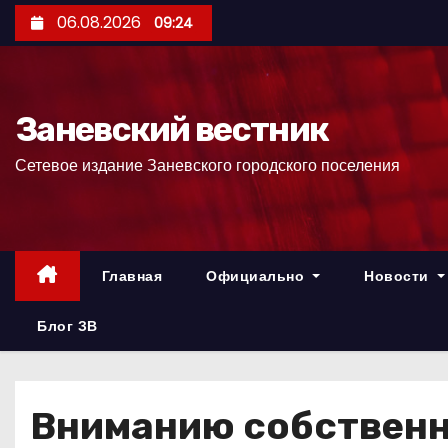
П
06.08.2026
09:24
е
р
е
Заневский вестник
й
т
Сетевое издание Заневского городского поселения
и
к
с
о
Главная
Официально
Новости
д
е
Блог ЗВ
р
ж
и
Вниманию собствен
м