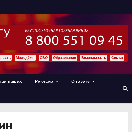
ласть
Молодёжь
СВО
Образование
Безопасность
Семья
най наших
Реклама
О газете
ин