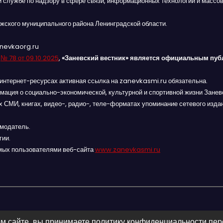
й службе по надзору в сфере связи, информационных технологий и массов
жского муниципального района Ленинградской области.
anevkaorg.ru
я
№ 78 от 09.10.2025
,
«Заневский вестник» является официальным пуб
интернет-ресурсах активная ссылка на zanevkasmi.ru обязательна.
мация о социально-экономической, культурной и спортивной жизни Заневс
 СМИ, книгах, видео-, радио-, теле-форматах упоминание сетевого изда
амодатель.
гии.
мых пользователями веб-сайта
www.zanevkasmi.ru
м сайте, вы принимаете политику конфиденциальности пе