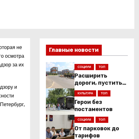
оторая не
Главные новости
го осмотра
дзор за их
СОЦИУМ
ТОП
Расширить
дороги, пустить
дзору и
низкопольники
КУЛЬТУРА
ТОП
сности
Герои без
Петербург,
постаментов
СОЦИУМ
ТОП
От парковок до
тарифов