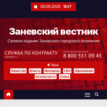
П
06.08.2026
18:37
е
р
е
Заневский вестник
й
т
Сетевое издание Заневского городского поселения
и
к
с
о
Теги
д
Общество
Власть
Молодёжь
СВО
Образование
е
Безопасность
Семья
р
ж
и
м