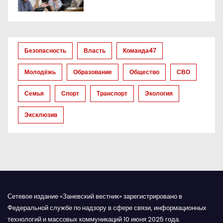
о
з
а
Безопасность
Власть
Команда47
п
Молодёжь
Образование
Общество
СВО
и
Семья
Спорт
Транспорт
Экология
с
Эксклюзив
я
м
Сетевое издание «Заневский вестник» зарегистрировано в
Федеральной службе по надзору в сфере связи, информационных
технологий и массовых коммуникаций 10 июня 2025 года.