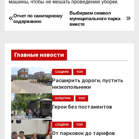
машины, чтобы не мешать проведению уборки.
Выбираем символ
Н
Отчет по санитарному
муниципального парка
содержанию
вместе
а
в
и
Главные новости
г
СОЦИУМ
ТОП
а
Расширить дороги, пустить
низкопольники
ц
КУЛЬТУРА
ТОП
и
Герои без постаментов
я
СОЦИУМ
ТОП
п
От парковок до тарифов