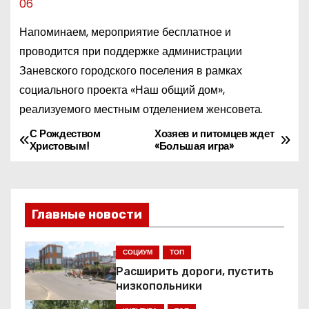
06
Напоминаем, мероприятие бесплатное и
проводится при поддержке администрации
Заневского городского поселения в рамках
социального проекта «Наш общий дом»,
реализуемого местным отделением женсовета.
С Рождеством
Хозяев и питомцев ждет
Н
Христовым!
«Большая игра»
а
в
Главные новости
и
г
СОЦИУМ
ТОП
Расширить дороги, пустить
а
низкопольники