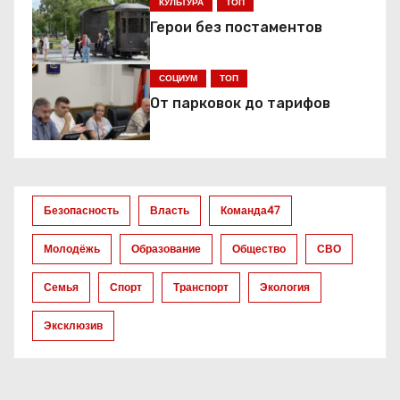
ц
КУЛЬТУРА
ТОП
Герои без постаментов
и
я
СОЦИУМ
ТОП
От парковок до тарифов
п
о
з
Безопасность
Власть
Команда47
а
Молодёжь
Образование
Общество
СВО
п
Семья
Спорт
Транспорт
Экология
и
Эксклюзив
с
я