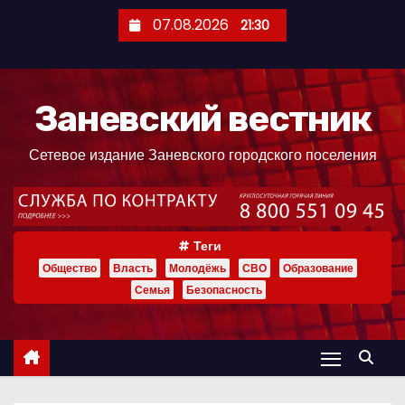
П
07.08.2026
21:30
е
р
е
Заневский вестник
й
т
Сетевое издание Заневского городского поселения
и
к
с
о
Теги
д
Общество
Власть
Молодёжь
СВО
Образование
е
Семья
Безопасность
р
ж
и
м