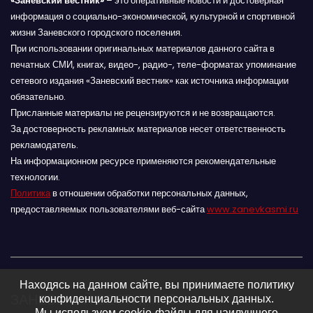
«Заневский вестник»
– это оперативные новости и достоверная
информация о социально-экономической, культурной и спортивной
жизни Заневского городского поселения.
При использовании оригинальных материалов данного сайта в
печатных СМИ, книгах, видео-, радио-, теле-форматах упоминание
сетевого издания «Заневский вестник» как источника информации
обязательно.
Присланные материалы не рецензируются и не возвращаются.
За достоверность рекламных материалов несет ответственность
рекламодатель.
На информационном ресурсе применяются рекомендательные
технологии.
Политика
в отношении обработки персональных данных,
предоставляемых пользователями веб-сайта
www.zanevkasmi.ru
Находясь на данном сайте, вы принимаете политику
ЗАНЕВСКИЙ ВЕСТНИК 16+
конфиденциальности персональных данных.
Мы используем cookie-файлы для наилучшего