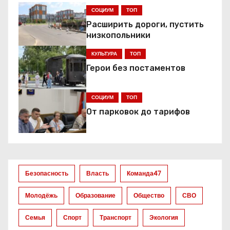
г
СОЦИУМ
ТОП
а
Расширить дороги, пустить
низкопольники
ц
КУЛЬТУРА
ТОП
и
Герои без постаментов
я
СОЦИУМ
ТОП
п
От парковок до тарифов
о
з
а
Безопасность
Власть
Команда47
п
Молодёжь
Образование
Общество
СВО
и
Семья
Спорт
Транспорт
Экология