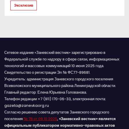
с
Эксклюзив
я
м
Сетевое издание «Заневский вестник» зарегистрировано в
Федеральной службе по надзору в сфере связи, информационных
технологий и массовых коммуникаций 10 июня 2025 года.
Свидетельство о регистрации Эл № ФС77-89681.
Учредитель: администрация Заневского городского поселения
Всеволожского муниципального района Ленинградской области.
Главный редактор: Елена Юрьевна Голованова.
Телефон редакции +7 (911) 170-06-33, электронная почта:
gazeta@zanevkaorg.ru
Согласно решению совета депутатов Заневского городского
поселения
№ 78 от 09.10.2025
,
«Заневский вестник» является
официальным публикатором нормативно-правовых актов