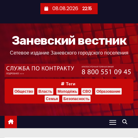
П
08.08.2026
22:15
е
р
е
Заневский вестник
й
т
Сетевое издание Заневского городского поселения
и
к
с
о
Теги
д
Общество
Власть
Молодёжь
СВО
Образование
е
Семья
Безопасность
р
ж
и
м