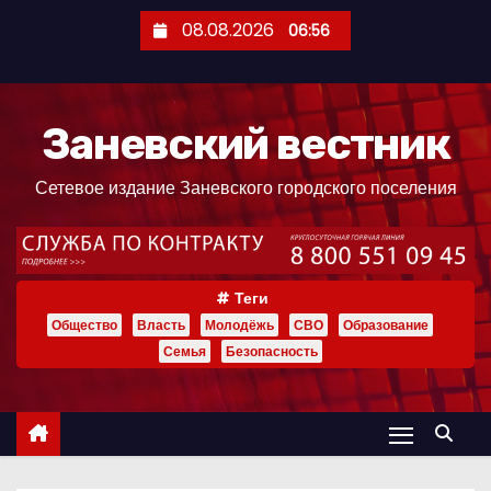
П
08.08.2026
06:56
е
р
е
Заневский вестник
й
т
Сетевое издание Заневского городского поселения
и
к
с
о
Теги
д
Общество
Власть
Молодёжь
СВО
Образование
е
Семья
Безопасность
р
ж
и
м