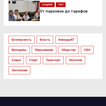
я
СОЦИУМ
ТОП
От парковок до тарифов
п
о
з
Безопасность
Власть
Команда47
а
Молодёжь
Образование
Общество
СВО
п
Семья
Спорт
Транспорт
Экология
и
Эксклюзив
с
я
м