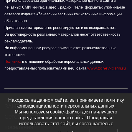
При использовании оригинальных материалов данного сайта в
печатных СМИ, книгах, видео-, радио-, теле-форматах упоминание
сетевого издания «Заневский вестник» как источника информации
обязательно.
Присланные материалы не рецензируются и не возвращаются.
За достоверность рекламных материалов несет ответственность
рекламодатель.
На информационном ресурсе применяются рекомендательные
технологии.
Политика
в отношении обработки персональных данных,
предоставляемых пользователями веб-сайта
www.zanevkasmi.ru
Находясь на данном сайте, вы принимаете политику
ЗАНЕВСКИЙ ВЕСТНИК 16+
конфиденциальности персональных данных.
Мы используем cookie-файлы для наилучшего
Сетевое издание Заневского городского
представления нашего сайта. Продолжая
использовать этот сайт, вы соглашаетесь с
поселения