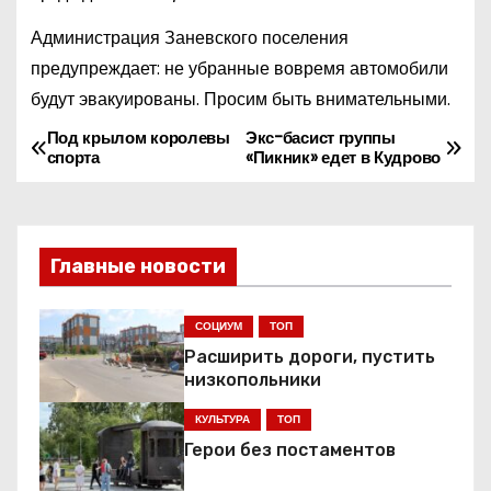
Администрация Заневского поселения
предупреждает: не убранные вовремя автомобили
будут эвакуированы. Просим быть внимательными.
Под крылом королевы
Экс-басист группы
Н
спорта
«Пикник» едет в Кудрово
а
в
Главные новости
и
г
СОЦИУМ
ТОП
Расширить дороги, пустить
а
низкопольники
ц
КУЛЬТУРА
ТОП
Герои без постаментов
и