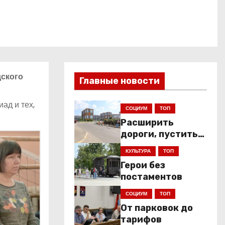
дского
Главные новости
ад и тех,
СОЦИУМ
ТОП
Расширить
дороги, пустить
низкопольники
КУЛЬТУРА
ТОП
Герои без
постаментов
СОЦИУМ
ТОП
От парковок до
тарифов