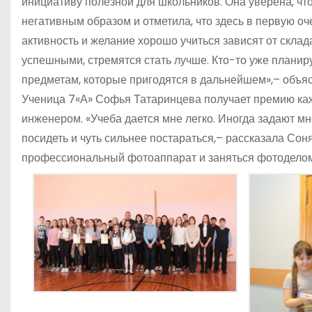
инициативу полезной для школьников. Она уверена, чт
негативным образом и отметила, что здесь в первую оч
активность и желание хорошо учиться зависят от склад
успешными, стремятся стать лучше. Кто-то уже планир
предметам, которые пригодятся в дальнейшем»,– объя
Ученица 7«А» Софья Татаринцева получает премию каж
инженером. «Учеба дается мне легко. Иногда задают м
посидеть и чуть сильнее постараться,– рассказала Со
профессиональный фотоаппарат и заняться фотоделом