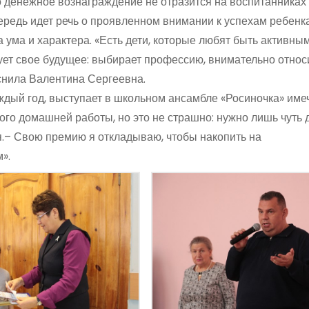
о денежное вознаграждение не отразится на воспитанниках
ередь идет речь о проявленном внимании к успехам ребенка
а ума и характера. «Есть дети, которые любят быть активны
ует свое будущее: выбирает профессию, внимательно относ
снила Валентина Сергеевна.
дый год, выступает в школьном ансамбле «Росиночка» имеч
ного домашней работы, но это не страшно: нужно лишь чуть
ня.– Свою премию я откладываю, чтобы накопить на
».