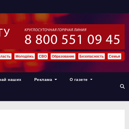
ласть
Молодёжь
СВО
Образование
Безопасность
Семья
най наших
Реклама
О газете