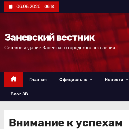
П
06.08.2026
06:13
е
р
е
Заневский вестник
й
т
Сетевое издание Заневского городского поселения
и
к
с
о
Главная
Официально
Новости
д
е
Блог ЗВ
р
ж
и
Внимание к успехам
м