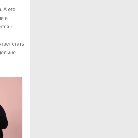
. А его
ми и
ится к
тает стать
 дольше