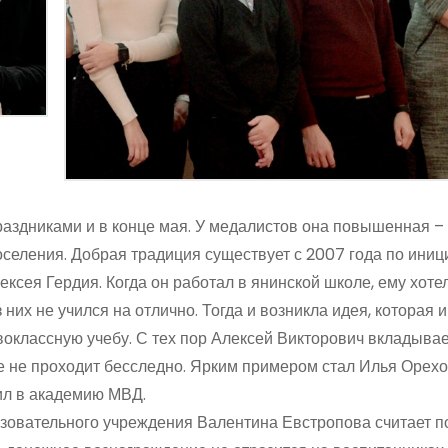
раздниками и в конце мая. У медалистов она повышенная –
оселения. Добрая традиция существует с 2007 года по иниц
сея Гердия. Когда он работал в янинской школе, ему хоте
 них не учился на отлично. Тогда и возникла идея, которая 
воклассную учебу. С тех пор Алексей Викторович вкладывае
е не проходит бесследно. Ярким примером стал Илья Орехо
ил в академию МВД.
азовательного учреждения Валентина Евстропова считает 