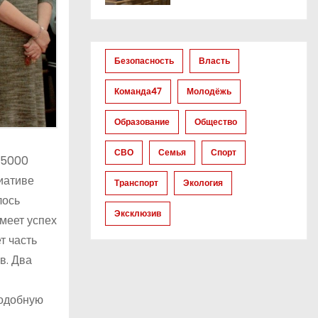
Безопасность
Власть
Команда47
Молодёжь
Образование
Общество
СВО
Семья
Спорт
 5000
иативе
Транспорт
Экология
лось
Эксклюзив
имеет успех
т часть
в. Два
подобную