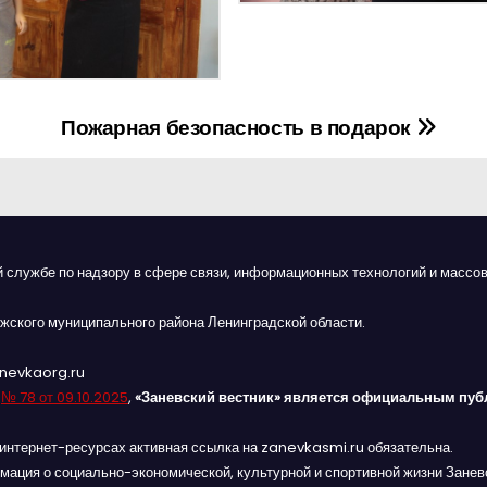
Пожарная безопасность в подарок
й службе по надзору в сфере связи, информационных технологий и массов
жского муниципального района Ленинградской области.
anevkaorg.ru
я
№ 78 от 09.10.2025
,
«Заневский вестник» является официальным пуб
интернет-ресурсах активная ссылка на zanevkasmi.ru обязательна.
мация о социально-экономической, культурной и спортивной жизни Заневс