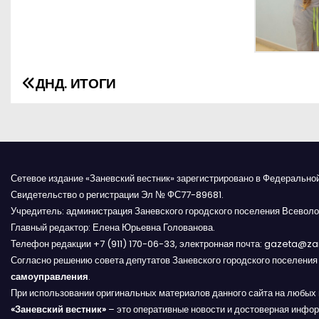
ДНД. ИТОГИ
Н
а
в
и
Сетевое издание «Заневский вестник» зарегистрировано в Федерально
Свидетельство о регистрации Эл № ФС77-89681.
г
Учредитель: администрация Заневского городского поселения Всеволо
Главный редактор: Елена Юрьевна Голованова.
а
Телефон редакции +7 (911) 170-06-33, электронная почта: gazeta@z
Согласно решению совета депутатов Заневского городского поселени
ц
самоуправления
.
и
При использовании оригинальных материалов данного сайта на любых 
«Заневский вестник»
– это оперативные новости и достоверная инфор