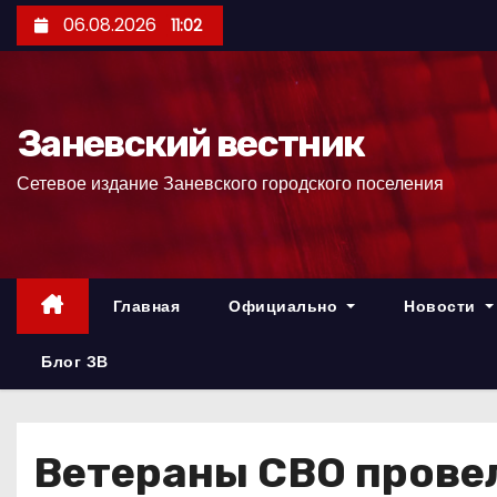
П
06.08.2026
11:02
е
р
е
Заневский вестник
й
т
Сетевое издание Заневского городского поселения
и
к
с
о
Главная
Официально
Новости
д
е
Блог ЗВ
р
ж
и
Ветераны СВО провел
м