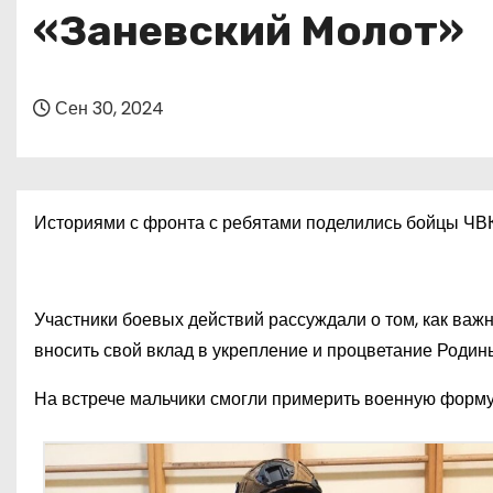
о
«Заневский Молот»
м
у
Сен 30, 2024
Историями с фронта с ребятами поделились бойцы ЧВК
Участники боевых действий рассуждали о том, как ва
вносить свой вклад в укрепление и процветание Роди
На встрече мальчики смогли примерить военную форму 