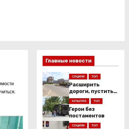
Главные новости
СОЦИУМ
ТОП
имости
Расширить
дороги, пустить
читься.
низкопольники
КУЛЬТУРА
ТОП
Герои без
постаментов
СОЦИУМ
ТОП