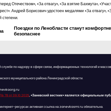
ред Отечеством», «За отвагу», «За взятие Бахмута», «Учас
рест». Андрей Борисович удостоен медалями «За отвагу», «
 степени.
Поездки по Ленобласти станут комфортне
ра
безопаснее
й службе по надзору в сфере связи, информационных технологий и массов
жского муниципального района Ленинградской области.
anevkaorg.ru
я
№ 78 от 09.10.2025
,
«Заневский вестник» является официальным пуб
интернет-ресурсах активная ссылка на zanevkasmi.ru обязательна.