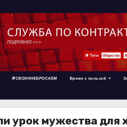
Теги
Общество
В
#СВОИХНЕБРОСАЕМ
Время с пользой
З
и урок мужества для 