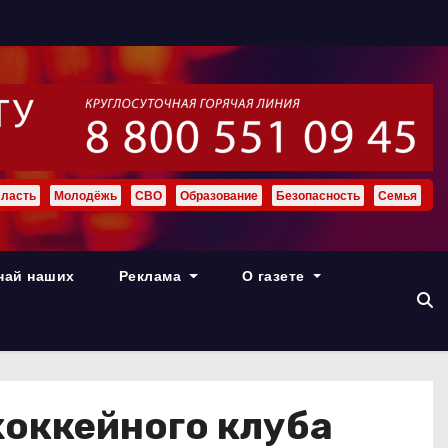
ласть
Молодёжь
СВО
Образование
Безопасность
Семья
най наших
Реклама
О газете
хоккейного клуба