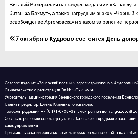
Виталий Валерьевич награжден медалями «За заслуги пе
битвы за Бахмут», а также нагрудным знаком «Черный к
освобождение Артемовска» и знаком за ранение первой
Н
7 октября в Кудрово состоится День доно
а
в
и
Сетевое издание «Заневский вестник» зарегистрировано в Федерально
г
Свидетельство о регистрации Эл № ФС77-89681.
Учредитель: администрация Заневского городского поселения Всеволо
а
Главный редактор: Елена Юрьевна Голованова.
Телефон редакции +7 (911) 170-06-33, электронная почта: gazeta@z
ц
Согласно решению совета депутатов Заневского городского поселени
и
самоуправления
.
При использовании оригинальных материалов данного сайта на любых 