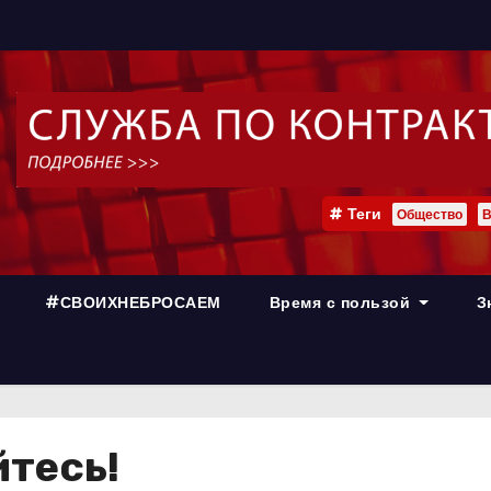
Теги
Общество
В
#СВОИХНЕБРОСАЕМ
Время с пользой
З
тесь!