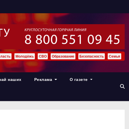
ласть
Молодёжь
СВО
Образование
Безопасность
Семья
най наших
Реклама
О газете