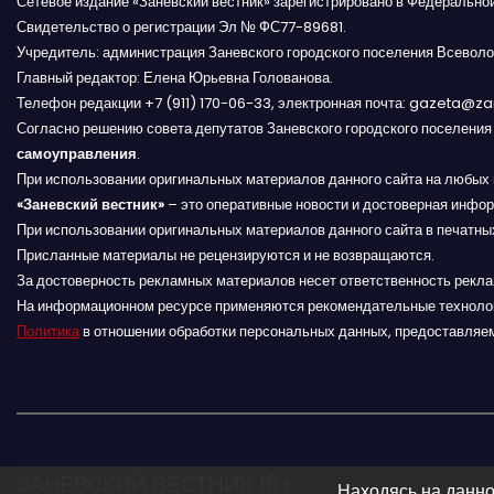
п
Сетевое издание «Заневский вестник» зарегистрировано в Федерально
Свидетельство о регистрации Эл № ФС77-89681.
и
Учредитель: администрация Заневского городского поселения Всеволо
Главный редактор: Елена Юрьевна Голованова.
с
Телефон редакции +7 (911) 170-06-33, электронная почта: gazeta@z
Согласно решению совета депутатов Заневского городского поселени
я
самоуправления
.
При использовании оригинальных материалов данного сайта на любых 
м
«Заневский вестник»
– это оперативные новости и достоверная инфор
При использовании оригинальных материалов данного сайта в печатных
Присланные материалы не рецензируются и не возвращаются.
За достоверность рекламных материалов несет ответственность рекл
На информационном ресурсе применяются рекомендательные техноло
Политика
в отношении обработки персональных данных, предоставляе
ЗАНЕВСКИЙ ВЕСТНИК 16+
Находясь на данно