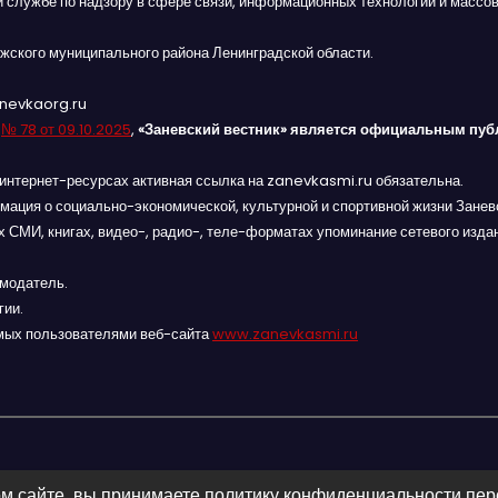
й службе по надзору в сфере связи, информационных технологий и массов
жского муниципального района Ленинградской области.
anevkaorg.ru
я
№ 78 от 09.10.2025
,
«Заневский вестник» является официальным пуб
интернет-ресурсах активная ссылка на zanevkasmi.ru обязательна.
мация о социально-экономической, культурной и спортивной жизни Заневс
 СМИ, книгах, видео-, радио-, теле-форматах упоминание сетевого изда
амодатель.
гии.
мых пользователями веб-сайта
www.zanevkasmi.ru
м сайте, вы принимаете политику конфиденциальности пе