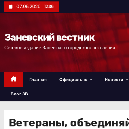
П
07.08.2026
12:36
е
р
е
Заневский вестник
й
т
Сетевое издание Заневского городского поселения
и
к
с
о
Главная
Официально
Новости
д
е
Блог ЗВ
р
ж
и
Ветераны, объединяй
м