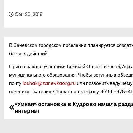
о
м
Сен 26, 2019
у
В Заневском городском поселении планируется создат
боевых действий.
Приглашаются участники Великой Отечественной, Афга
муниципального образования. Чтобы вступить в объед
почту
loshak@zanevkaorg.ru
или позвонить ведущему 
политики Екатерине Лошак по телефону:
+7 911-978-4
«Умная» остановка в Кудрово начала разд
Н
интернет
а
в