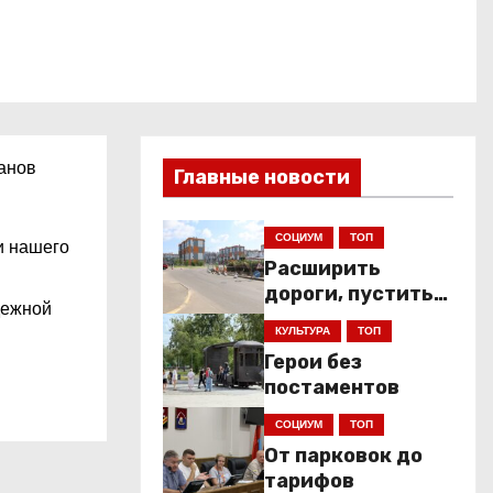
ранов
Главные новости
СОЦИУМ
ТОП
и нашего
Расширить
дороги, пустить
дежной
низкопольники
КУЛЬТУРА
ТОП
Герои без
постаментов
СОЦИУМ
ТОП
От парковок до
тарифов