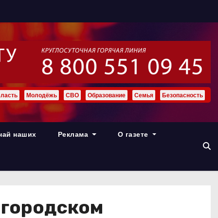
ласть
Молодёжь
СВО
Образование
Семья
Безопасность
най наших
Реклама
О газете
 городском