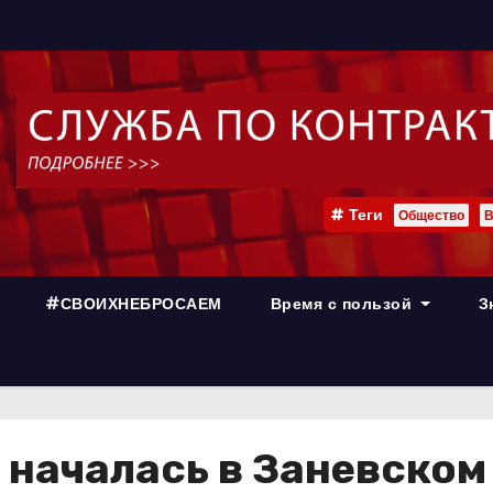
Теги
Общество
В
#СВОИХНЕБРОСАЕМ
Время с пользой
З
 началась в Заневском