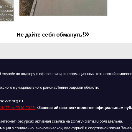
Не дайте себя обмануть!
й службе по надзору в сфере связи, информационных технологий и массов
жского муниципального района Ленинградской области.
anevkaorg.ru
я
№ 78 от 09.10.2025
,
«Заневский вестник» является официальным пуб
интернет-ресурсах активная ссылка на zanevkasmi.ru обязательна.
мация о социально-экономической, культурной и спортивной жизни Заневс