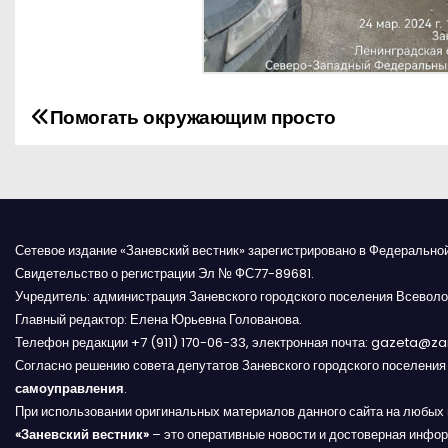
Помогать окружающим просто
Н
а
в
и
Сетевое издание «Заневский вестник» зарегистрировано в Федерально
Свидетельство о регистрации Эл № ФС77-89681.
г
Учредитель: администрация Заневского городского поселения Всеволо
Главный редактор: Елена Юрьевна Голованова.
а
Телефон редакции +7 (911) 170-06-33, электронная почта: gazeta@z
Согласно решению совета депутатов Заневского городского поселени
ц
самоуправления
.
и
При использовании оригинальных материалов данного сайта на любых 
«Заневский вестник»
– это оперативные новости и достоверная инфор