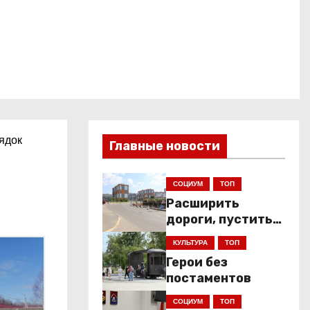
ядок
Главные новости
СОЦИУМ
ТОП
Расширить
дороги, пустить
низкопольники
КУЛЬТУРА
ТОП
Герои без
постаментов
СОЦИУМ
ТОП