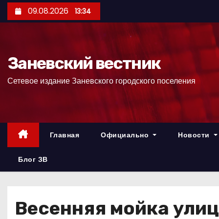
П
09.08.2026
13:34
е
р
е
Заневский вестник
й
т
Сетевое издание Заневского городского поселения
и
к
с
о
Главная
Официально
Новости
д
е
Блог ЗВ
р
ж
и
Весенняя мойка улиц
м